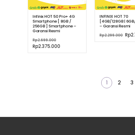
Infinix HOT 50 Pro+ 4G
INFINIX HOT 70
Smartphone [ 8GB /
[4GB/128GB | 6GB
256GB ] Smartphone –
– Garansi Resmi
Garansi Resmi
Har
Rp
2
Rp
2.299.000
Harga
Rp
2.699.000
asli
aslinya
Harga
Rp
2.375.000
ada
adalah:
saat
Rp2.
Rp2.699.000.
ini
adalah:
Rp2.375.000.
1
2
3