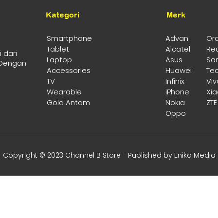
Kategori
Merk
Smartphone
Advan
Or
Tablet
Alcatel
Re
 dari
Laptop
Asus
Sa
 Dengan
Accessories
Huawei
Te
TV
Infinix
Viv
Wearable
iPhone
Xi
Gold Antam
Nokia
ZTE
Oppo
Enika Media
Copyright © 2023 Channel B Store - Published by