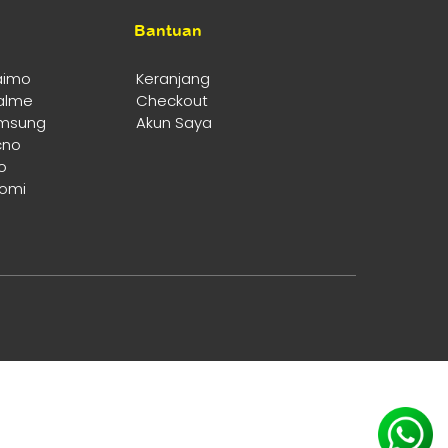
Bantuan
aimo
Keranjang
alme
Checkout
msung
Akun Saya
cno
o
aomi