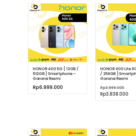
HONOR 400 5G [ 12GB /
HONOR 400 Lite 5
512GB ] Smartphone –
/ 256GB ] Smartp
Garansi Resmi
Garansi Resmi
Har
Rp
6.999.000
Rp
3.999.000
asli
Ha
Rp
3.838.000
adal
sa
Rp3.
ini
ad
Rp3