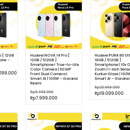
Rp
o [ 12GB
Huawei NOVA 14 Pro [
Huawei PURA 80 Ult
one –
12GB / 512GB ]
16GB / 512GB ]
Smartphone l True-to-Life
Smartphone | 10x O
Color Camera | 50 MP
Zoom | 1-inch Senso
ga
Harga
.199.000
Front Dual Camera l
Kunlun Glass | 100W
Smart AI | 100W – Garansi
Smart AI – Garansi
inya
saat
Resmi
lah:
ini
Har
Rp
20.999.000
.000.000.
adalah:
Harga
Rp
8.499.000
asli
Ha
Rp
19.099.000
Rp7.199.000.
aslinya
Harga
Rp
7.999.000
ada
sa
adalah:
saat
Rp2
ini
Rp8.499.000.
ini
ad
adalah:
Rp
Rp7.999.000.