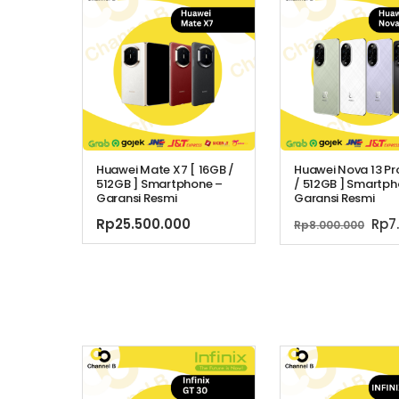
Huawei Mate X7 [ 16GB /
Huawei Nova 13 Pr
512GB ] Smartphone –
/ 512GB ] Smartph
Garansi Resmi
Garansi Resmi
Har
Rp
25.500.000
Rp
7
Rp
8.000.000
asl
ada
Rp8