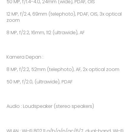
50 MP, f/1.4-4.0, 24mm (wide), PDAF, OIS
12 MP, f/2.4, 69mm (telephoto), PDAF, OIS, 3x optical
zoom
8 MP, f/2.2, 16mm, 112 (ultrawide), AF
Kamera Depan :
8 MP, f/2.2, 52mm (telephoto), AF, 2x optical zoom
50 MP, f/2.0, (ultrawide), PDAF
Audio : Loudspeaker (stereo speakers)
WLAN : Wi-Fi 802.11 a/b/g/n/ac/6/7, dual-band, Wi-Fi