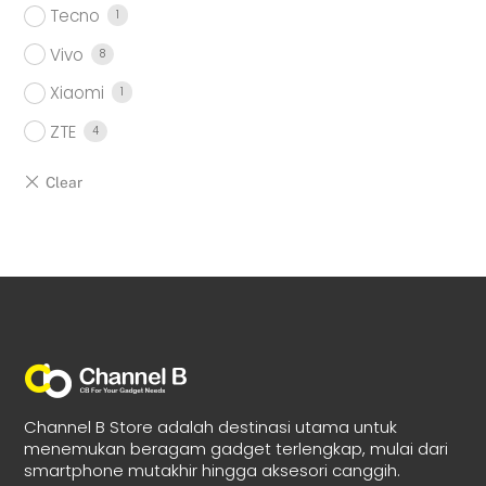
Tecno
1
Vivo
8
Xiaomi
1
ZTE
4
Channel B Store adalah destinasi utama untuk
menemukan beragam gadget terlengkap, mulai dari
smartphone mutakhir hingga aksesori canggih.