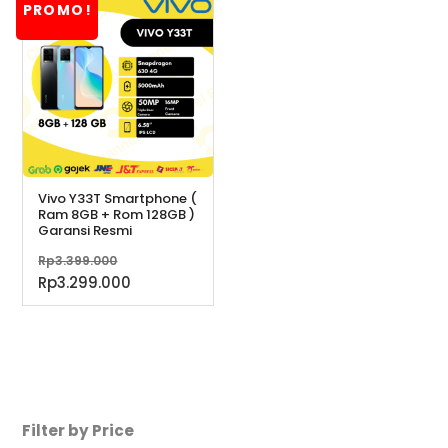
PROMO!
Rp2.119.900.
adalah:
Rp1.875.000.
Vivo Y33T Smartphone (
Ram 8GB + Rom 128GB )
Garansi Resmi
Harga
Rp
3.399.000
aslinya
Harga
Rp
3.299.000
adalah:
saat
Rp3.399.000.
ini
adalah:
Rp3.299.000.
Filter by Price