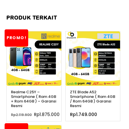
PRODUK TERKAIT
PROMO!
Realme C25Y –
ZTE Blade A52
Smartphone ( Ram 4GB
Smartphone ( Ram 4GB
+ Rom 64GB ) – Garansi
/ Rom 64GB ) Garansi
Resmi
Resmi
Harga
Harga
Rp
1.875.000
Rp
1.749.000
Rp
2.119.900
aslinya
saat
adalah:
ini