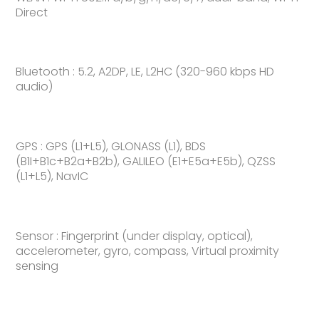
Direct
Bluetooth : 5.2, A2DP, LE, L2HC (320-960 kbps HD
audio)
GPS : GPS (L1+L5), GLONASS (L1), BDS
(B1I+B1c+B2a+B2b), GALILEO (E1+E5a+E5b), QZSS
(L1+L5), NavIC
Sensor : Fingerprint (under display, optical),
accelerometer, gyro, compass, Virtual proximity
sensing