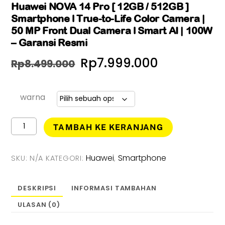
Huawei NOVA 14 Pro [ 12GB / 512GB ]
Smartphone l True-to-Life Color Camera |
50 MP Front Dual Camera l Smart AI | 100W
– Garansi Resmi
Harga
Harga
Rp
7.999.000
Rp
8.499.000
aslinya
saat
adalah:
ini
warna
Rp8.499.000.
adalah:
Kuantitas
TAMBAH KE KERANJANG
Huawei
Rp7.999.0
NOVA
14
Huawei
Smartphone
SKU:
N/A
KATEGORI:
,
Pro
[
12GB
DESKRIPSI
INFORMASI TAMBAHAN
/
ULASAN (0)
512GB
]