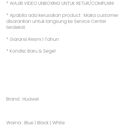
Smartphone
* WAJIB VIDEO UNBOXING UNTUK RETUR/COMPLAIN!
l
True-
* Apabila ada kerusakan product : Maka customer
to-
disarankan untuk langsung ke Service Center
Life
terdekat.
Color
Camera
* Garansi Resmi 1 Tahun
|
50
* Kondisi: Baru & Segel
MP
Front
Dual
Camera
l
Smart
AI
|
Brand : Huawei
100W
-
Garansi
Resmi
Warna : Blue | Black | White