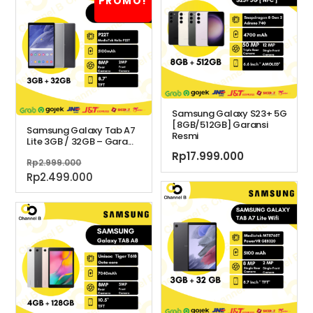
PROMO!
Rp19.750.000.
Samsung Galaxy S23+ 5G
[8GB/512GB] Garansi
Samsung Galaxy Tab A7
Resmi
Lite 3GB / 32GB – Gara...
Rp
17.999.000
Harga
Rp
2.999.000
aslinya
Harga
Rp
2.499.000
adalah:
saat
Rp2.999.000.
ini
adalah:
Rp2.499.000.