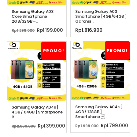
Samsung Galaxy A03
Samsung Galaxy A03
Core Smartphone
Smartphone [4GB/64GB ]
2GB/32GB –...
Garansi ...
Harga
Harga
Rp
1.199.000
Rp
1.816.900
Rp
1.299.000
aslinya
saat
adalah:
ini
Rp1.299.000.
adalah:
PROMO!
PROMO!
Rp1.199.000.
Samsung Galaxy A04s [
Samsung Galaxy A04s [
4GB / 128GB ]
4GB / 64GB ] Smartphone
Smartphone ...
R...
Harga
Ha
Harga
Harga
Rp
1.799.000
Rp
1.399.000
Rp
1.999.000
Rp
2.099.000
aslinya
saa
aslinya
saat