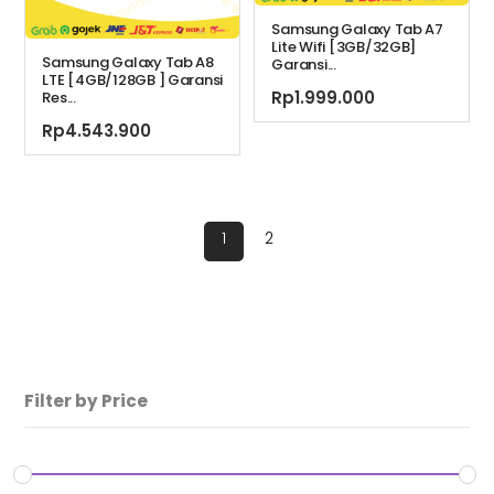
Samsung Galaxy Tab A7
Lite Wifi [3GB/32GB]
Samsung Galaxy Tab A8
Garansi...
LTE [4GB/128GB ] Garansi
Rp
1.999.000
Res...
Rp
4.543.900
1
2
Filter by Price