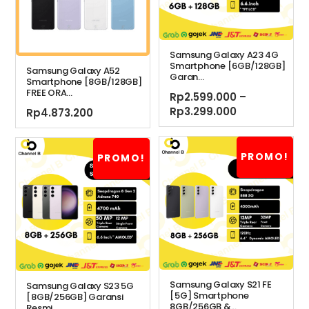
Samsung Galaxy A23 4G
Smartphone [6GB/128GB]
Samsung Galaxy A52
Garan...
Smartphone [8GB/128GB]
FREE ORA...
Rp
2.599.000
–
Rentang
Rp
3.299.000
Rp
4.873.200
harga:
Rp2.599.000
hingga
PROMO!
PROMO!
Rp3.299.000
Samsung Galaxy S21 FE
Samsung Galaxy S23 5G
[5G] Smartphone
[8GB/256GB] Garansi
8GB/256GB &...
Resmi