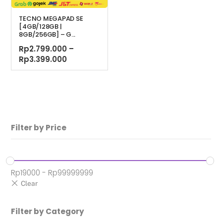
TECNO MEGAPAD SE
[4GB/128GB |
8GB/256GB] – G...
Rp
2.799.000
–
Rentang
Rp
3.399.000
harga:
Rp2.799.000
hingga
Rp3.399.000
Filter by Price
Rp
19000
-
Rp
99999999
Filter by Category