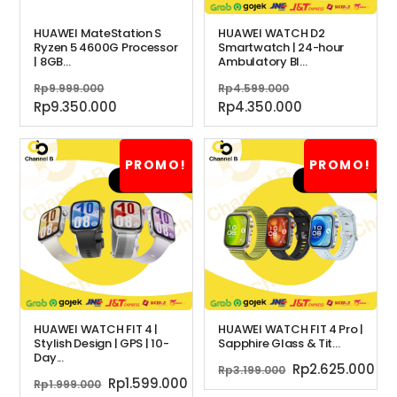
HUAWEI MateStation S
HUAWEI WATCH D2
Ryzen 5 4600G Processor
Smartwatch | 24-hour
| 8GB...
Ambulatory Bl...
Harga
Harga
Rp
9.999.000
Rp
4.599.000
aslinya
aslinya
Harga
Harga
Rp
9.350.000
Rp
4.350.000
adalah:
adalah:
saat
saat
Rp9.999.000.
Rp4.599.000.
ini
ini
adalah:
adalah:
PROMO!
PROMO!
Rp9.350.000.
Rp4.350.000.
HUAWEI WATCH FIT 4 |
HUAWEI WATCH FIT 4 Pro |
Stylish Design | GPS | 10-
Sapphire Glass & Tit...
Day...
Harga
Ha
Rp
2.625.000
Rp
3.199.000
Harga
Harga
Rp
1.599.000
Rp
1.999.000
aslinya
sa