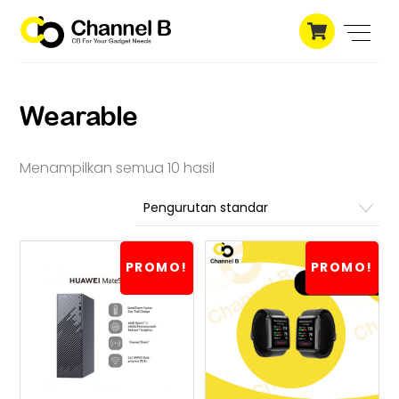
Skip
Cart
to
Men
content
Wearable
Menampilkan semua 10 hasil
PROMO!
PROMO!