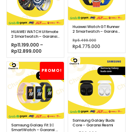
Huawei Watch GT Runner
2 Smartwatch – Garans...
HUAWEI WATCH Ultimate
2 Smartwatch – Garansi...
Harga
Rp
5.499.000
Rp
11.199.000
–
aslinya
Harga
Rp
4.775.000
Rentang
Rp
12.899.000
adalah:
saat
harga:
Rp5.499.000.
ini
Rp11.199.000
adalah:
hingga
PROMO!
Rp4.775.000.
Rp12.899.000
Samsung Galaxy Buds
Samsung Galaxy Fit 3 |
Core – Garansi Resmi
SmartWatch – Garansi ...