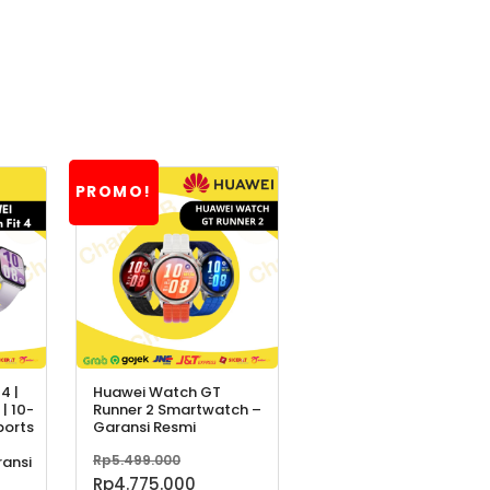
PROMO!
4 |
Huawei Watch GT
 | 10-
Runner 2 Smartwatch –
ports
Garansi Resmi
Harga
Rp
5.499.000
ansi
aslinya
Harga
Rp
4.775.000