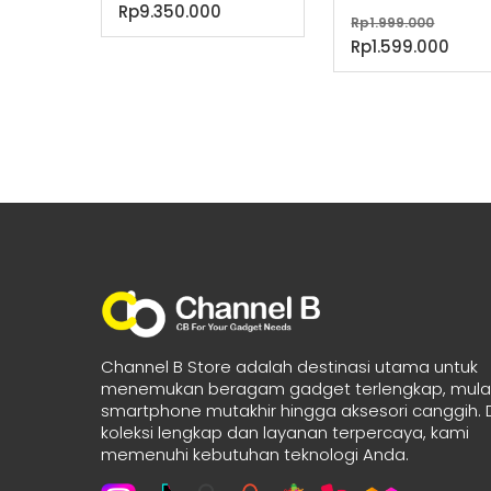
aslinya
Harga
Rp
9.350.000
Harg
Rp
1.999.000
adalah:
saat
aslin
Har
Rp
1.599.000
Rp9.999.000.
ini
adala
saat
adalah:
Rp1.9
ini
Rp9.350.000.
adal
Rp1.
Channel B Store adalah destinasi utama untuk
menemukan beragam gadget terlengkap, mulai
smartphone mutakhir hingga aksesori canggih.
koleksi lengkap dan layanan terpercaya, kami
memenuhi kebutuhan teknologi Anda.