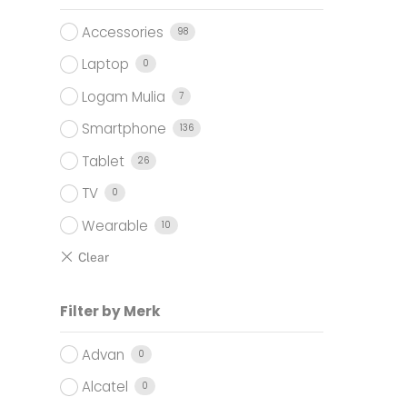
Accessories
98
Laptop
0
Logam Mulia
7
Smartphone
136
Tablet
26
TV
0
Wearable
10
Filter by Merk
Advan
0
Alcatel
0