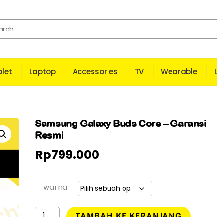
let
Laptop
Accessories
TV
Wearable
Samsung Galaxy Buds Core – Garansi
Resmi
Rp
799.000
warna
Kuantitas
TAMBAH KE KERANJANG