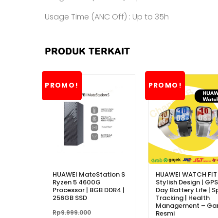
Usage Time (ANC Off) : Up to 35h
PRODUK TERKAIT
PROMO!
PROMO!
HUAWEI MateStation S
HUAWEI WATCH FIT 
Ryzen 5 4600G
Stylish Design | GPS
Processor | 8GB DDR4 |
Day Battery Life | S
256GB SSD
Tracking | Health
Management – Gar
Harga
Rp
9.999.000
Resmi