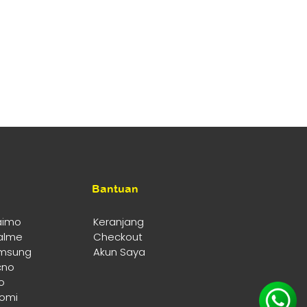
Bantuan
aimo
Keranjang
alme
Checkout
msung
Akun Saya
cno
o
aomi