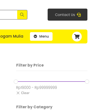
Contact Us
Cart
Logam Mulia
Menu
Filter by Price
Rp
19000
-
Rp
99999999
Filter by Category