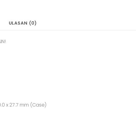
ULASAN (0)
IN!
 50.0 x 27.7 mm (Case)