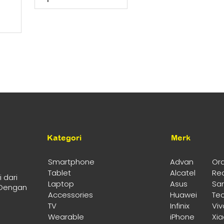
adalah:
saat
a
Rp5.499.000.
ini
ya
ga
adalah:
h:
Rp4.775.000.
99.000.
ah:
599.000.
Kategori
Merk
Smartphone
Advan
Or
Tablet
Alcatel
Re
 dari
Laptop
Asus
Sa
 Dengan
Accessories
Huawei
Te
TV
Infinix
Viv
Wearable
iPhone
Xi