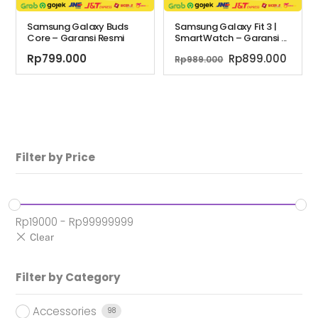
Samsung Galaxy Buds
Samsung Galaxy Fit 3 |
Core – Garansi Resmi
SmartWatch – Garansi ...
Harga
Harg
Rp
799.000
Rp
899.000
Rp
989.000
aslinya
saat
adalah:
ini
Rp989.000.
adala
Rp899
Filter by Price
Rp
19000
-
Rp
99999999
Filter by Category
Accessories
98