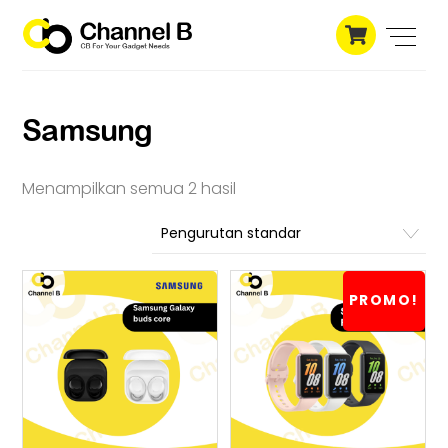
Skip
Cart
to
Men
content
Samsung
Menampilkan semua 2 hasil
PROMO!