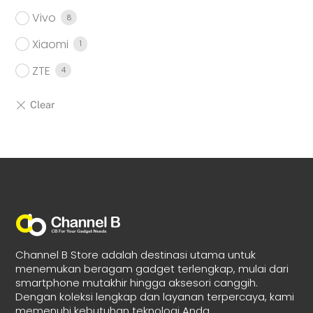
Vivo
8
Xiaomi
1
ZTE
4
Channel B Store adalah destinasi utama untuk
menemukan beragam gadget terlengkap, mulai dari
smartphone mutakhir hingga aksesori canggih.
Dengan koleksi lengkap dan layanan terpercaya, kami
memenuhi kebutuhan teknologi Anda.