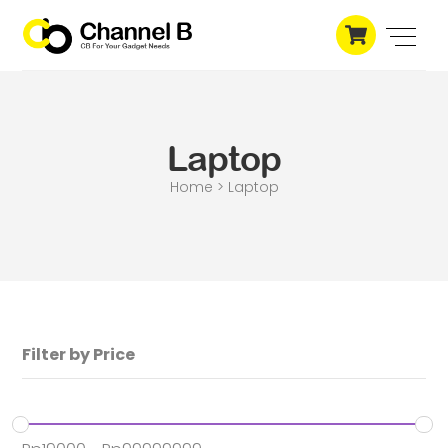
Skip
Cart
to
Men
content
Laptop
Home > Laptop
Filter by Price