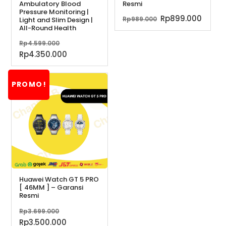
Ambulatory Blood
Resmi
Pressure Monitoring |
Harga
Harg
Rp
899.000
Rp
989.000
Light and Slim Design |
All-Round Health
aslinya
saat
adalah:
ini
Harga
Rp
4.599.000
Rp989.000.
adala
aslinya
Harga
Rp
4.350.000
Rp899
adalah:
saat
Rp4.599.000.
ini
PROMO!
adalah:
Rp4.350.000.
Huawei Watch GT 5 PRO
[ 46MM ] – Garansi
Resmi
Harga
Rp
3.699.000
aslinya
Harga
Rp
3.500.000