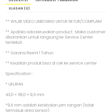
DESKRIPSI
INFORMASI TAMBAHAN
Design
ULASAN (0)
|
GPS
|
** WAJIB VIDEO UNBOXING UNTUK RETUR/COMPLAIN!
10-
Day
** Apabila ada kerusakan product : Maka customer
Battery
disarankan untuk langsung ke Service Center
Life
terdekat.
|
Sports
** Garansi Resmi 1 Tahun
Tracking
|
** Keaslian produk bisa di cek ke service center
Health
Management
Specification :
-
Garansi
* UKURAN
Resmi
43,0 × 38,0 × 9,5 mm
*9,5 mm adalah ketebalan jam tangan (tidak
termasuk area sensor).