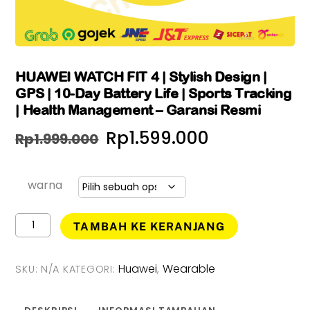
HUAWEI WATCH FIT 4 | Stylish Design |
GPS | 10-Day Battery Life | Sports Tracking
| Health Management – Garansi Resmi
Harga
Harga
Rp
1.599.000
Rp
1.999.000
aslinya
saat
adalah:
ini
warna
Rp1.999.000.
adalah:
Kuantitas
TAMBAH KE KERANJANG
HUAWEI
Rp1.599.000
WATCH
FIT
Huawei
Wearable
SKU:
N/A
KATEGORI:
,
4
|
Stylish