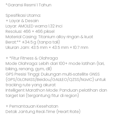
*Garansi Resmi 1 Tahun
Spesifikasi Utama:
+ Layar & Desain
Layar: AMOLED warna 1.32 inci
Resolusi: 466 × 466 piksel
Material Casing: Titanium alloy ringan & kuat
Berat:** ±34.5 g (tanpa tali)
Ukuran Jam: 43.5 mm × 43.5 mm × 10.7 mm
+ *Fitur Fitness & Olahraga
Mode Olahraga: Lebih dari 100+ mode latihan (lari,
biking, renang, gym, dll)
GPS Presisi Tinggi: Dukungan multi‑satellite GNSS
(GPS/GLONASS/Beidou/GALILEO/QZSS/NavIC) untuk
tracking rute yang akurat
Intelligent Marathon Mode: Panduan pelatihan dan
target lari (tergantung fitur di region)
+ Pemantauan Kesehatan
Detak Jantung Real‑Time (Heart Rate)