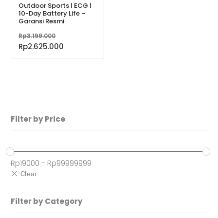
Outdoor Sports | ECG |
10-Day Battery Life –
Garansi Resmi
Harga
Rp
3.199.000
aslinya
Harga
Rp
2.625.000
adalah:
saat
Rp3.199.000.
ini
adalah:
Rp2.625.000.
Filter by Price
Rp
19000
-
Rp
99999999
Filter by Category