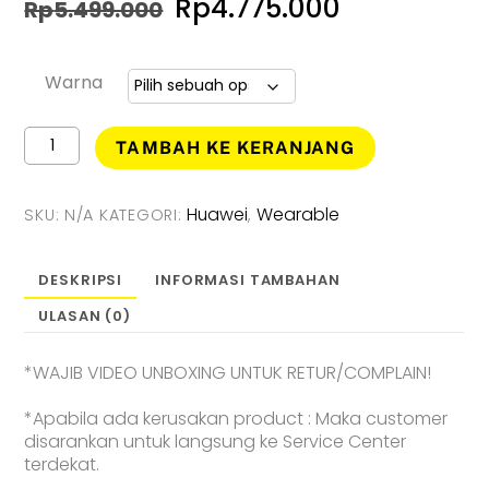
Harga
Harga
Rp
4.775.000
Rp
5.499.000
aslinya
saat
adalah:
ini
Warna
Rp5.499.000.
adalah:
Kuantitas
TAMBAH KE KERANJANG
Huawei
Rp4.775.0
Watch
GT
Huawei
Wearable
SKU:
N/A
KATEGORI:
,
Runner
2
Smartwatch
DESKRIPSI
INFORMASI TAMBAHAN
-
ULASAN (0)
Garansi
Resmi
*WAJIB VIDEO UNBOXING UNTUK RETUR/COMPLAIN!
*Apabila ada kerusakan product : Maka customer
disarankan untuk langsung ke Service Center
terdekat.