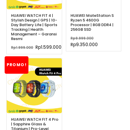
HUAWEI WATCH FIT 4 |
HUAWEI MateStation S
Stylish Design | GPS | 10-
Ryzen 5 4600G
Day Battery Life | Sports
Processor | 8GB DDR4 |
Tracking | Health
256GB SSD
Management – Garansi
Harga
Rp
9.999.000
Resmi
aslinya
Harga
Rp
9.350.000
Harga
Harga
Rp
1.599.000
Rp
1.999.000
adalah:
saat
aslinya
saat
Rp9.999.000.
ini
adalah:
ini
adalah:
PROMO!
Rp1.999.000.
adalah:
Rp9.350.000.
Rp1.599.000.
HUAWEI WATCH FIT 4 Pro
| Sapphire Glass &
Titanium | Pro-Level