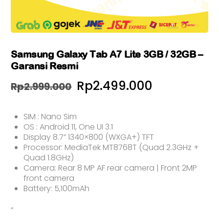
Samsung Galaxy Tab A7 Lite 3GB / 32GB –
Garansi Resmi
Harga
Harga
Rp
2.499.000
Rp
2.999.000
aslinya
saat
SIM : Nano Sim
adalah:
ini
OS : Android 11, One UI 3.1
Rp2.999.000.
adalah:
Display 8.7” 1340×800 (WXGA+) TFT
Processor: MediaTek MT8768T (Quad 2.3GHz +
Rp2.499.0
Quad 1.8GHz)
Camera: Rear 8 MP AF rear camera | Front 2MP
front camera
Battery: 5,100mAh
“