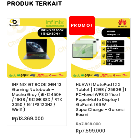
PRODUK TERKAIT
PROMO!
INFINIX GT BOOK GEN 13
HUAWEI MatePad 12 X
Gaming Notebook –
Tablet [ 12GB / 256GB ] |
Mecha Grey ( i5-12450H
PC-level WPS Office |
/ 16GB / 512GB SSD / RTX
PaperMatte Display |
3050 / 16″ IPS 120HZ /
GoPaint | 66 W
Win11 )
SuperCharge – Garansi
Resmi
Rp
13.369.000
Harga
Rp
7.999.000
aslinya
Harga
Rp
7.599.000
adalah:
saat