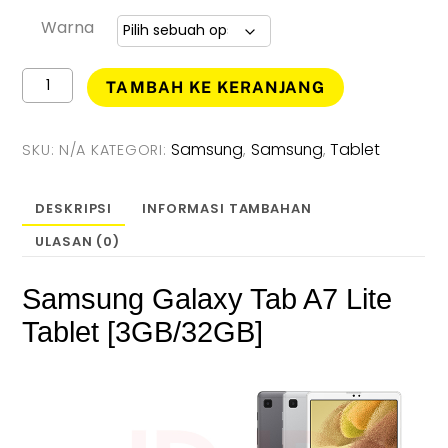
Warna
Kuantitas
TAMBAH KE KERANJANG
Samsung
Galaxy
Tab
Samsung
Samsung
Tablet
SKU:
N/A
KATEGORI:
,
,
A7
Lite
3GB
DESKRIPSI
INFORMASI TAMBAHAN
/
ULASAN (0)
32GB
-
Garansi
Samsung Galaxy Tab A7 Lite
Resmi
Tablet [3GB/32GB]