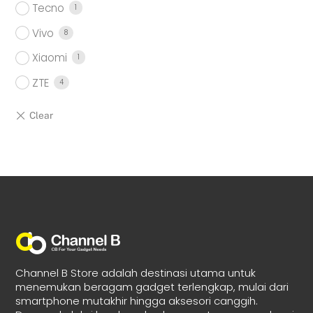
Tecno
1
Vivo
8
Xiaomi
1
ZTE
4
Channel B Store adalah destinasi utama untuk
menemukan beragam gadget terlengkap, mulai dari
smartphone mutakhir hingga aksesori canggih.