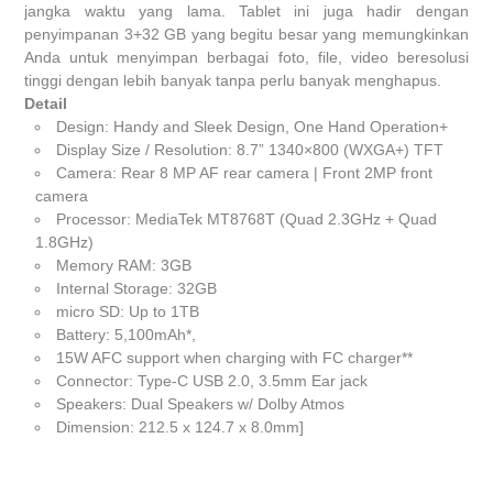
jangka waktu yang lama. Tablet ini juga hadir dengan
penyimpanan 3+32 GB yang begitu besar yang memungkinkan
Anda untuk menyimpan berbagai foto, file, video beresolusi
tinggi dengan lebih banyak tanpa perlu banyak menghapus.
Detail
Design: Handy and Sleek Design, One Hand Operation+
Display Size / Resolution: 8.7” 1340×800 (WXGA+) TFT
Camera: Rear 8 MP AF rear camera | Front 2MP front
camera
Processor: MediaTek MT8768T (Quad 2.3GHz + Quad
1.8GHz)
Memory RAM: 3GB
Internal Storage: 32GB
micro SD: Up to 1TB
Battery: 5,100mAh*,
15W AFC support when charging with FC charger**
Connector: Type-C USB 2.0, 3.5mm Ear jack
Speakers: Dual Speakers w/ Dolby Atmos
Dimension: 212.5 x 124.7 x 8.0mm]