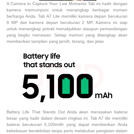
A Camera to Capture Your Live Moments Tab ini hadir dengan
kamera memumpuni untuk menangkap berbagai momen
berharga Anda. Tab A7 Lite memiliki kamera depan berukuran
8 MP dan kamera depan berukuran 2 MP. Kamera ini siap
untuk menangkap potrait menakjubkan ataupun pemandangan
yang begitu menawan. Setiap memori yang ditangkap akan
memberikan tampilan yang jernih, terang, dan jelas.
Battery Life That Stands Out Anda akan merasakan baterai
besar yang hadir dalam desain ringkas ini. Tab A7 lite memiliki
baterai berukuran 5,100mAh yang dapat memberikan Anda
kebebasan beraktivitas tanpa perlu melakukan pengisian dalam