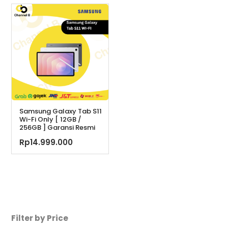
Rp7.999.000.
ini
adalah:
Rp7.599.000.
Samsung Galaxy Tab S11
Wi-Fi Only [ 12GB /
256GB ] Garansi Resmi
Rp
14.999.000
Filter by Price