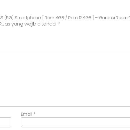
Rom
128GB
]
21 (5G) Smartphone [ Ram 8GB / Rom 128GB ] – Garansi Resmi”
-
Ruas yang wajib ditandai
*
Garansi
Resmi
Email
*