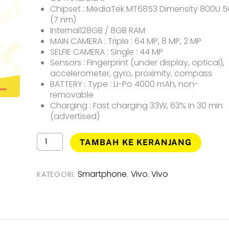
Chipset : MediaTek MT6853 Dimensity 800U 
(7 nm)
Internal128GB / 8GB RAM
MAIN CAMERA : Triple : 64 MP, 8 MP, 2 MP
SELFIE CAMERA : Single : 44 MP
Sensors : Fingerprint (under display, optical),
accelerometer, gyro, proximity, compass
BATTERY : Type : Li-Po 4000 mAh, non-
removable
Charging : Fast charging 33W, 63% in 30 min
(advertised)
Kuantitas
TAMBAH KE KERANJANG
Vivo
V21
(5G)
Smartphone
Vivo
Vivo
KATEGORI:
,
,
Smartphone
[
Ram
8GB
/