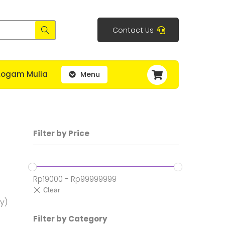
Contact Us
Cart
Logam Mulia
Menu
Filter by Price
Rp
19000
-
Rp
99999999
y)
Filter by Category