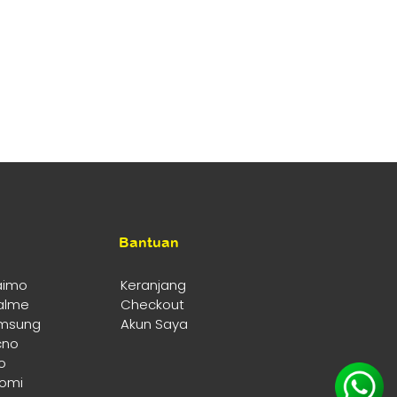
Bantuan
aimo
Keranjang
alme
Checkout
msung
Akun Saya
cno
o
aomi