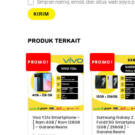
Simpan nama, email, dan situs web saya p
PRODUK TERKAIT
PROMO!
PROMO!
Vivo Y21s Smartphone –
Samsung Galaxy Z
[ Ram 4GB / Rom 128GB
Fold3 5G Smartpho
] – Garansi Resmi
12GB / 256GB ] –
Garansi Resmi