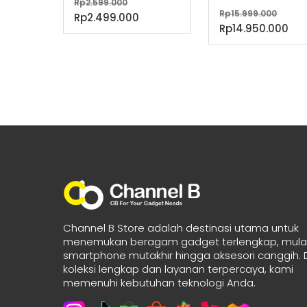
Harga
Rp
2.599.000
Harg
Rp
15.999.000
aslinya
Harga
Rp
2.499.000
asli
Ha
Rp
14.950.000
adalah:
saat
adal
sa
Rp2.599.000.
ini
Rp15
ini
adalah:
ada
Rp2.499.000.
Rp1
Channel B Store adalah destinasi utama untuk
menemukan beragam gadget terlengkap, mulai
smartphone mutakhir hingga aksesori canggih.
koleksi lengkap dan layanan terpercaya, kami
memenuhi kebutuhan teknologi Anda.