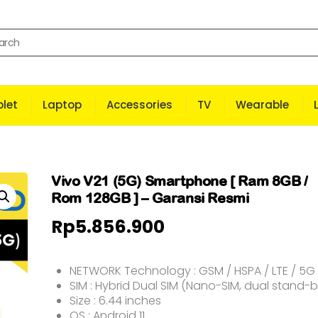
let
Laptop
Accessories
TV
Wearable
Vivo V21 (5G) Smartphone [ Ram 8GB /
Rom 128GB ] – Garansi Resmi
Rp
5.856.900
NETWORK Technology : GSM / HSPA / LTE / 5G
SIM : Hybrid Dual SIM (Nano-SIM, dual stand-b
Size : 6.44 inches
OS : Android 11