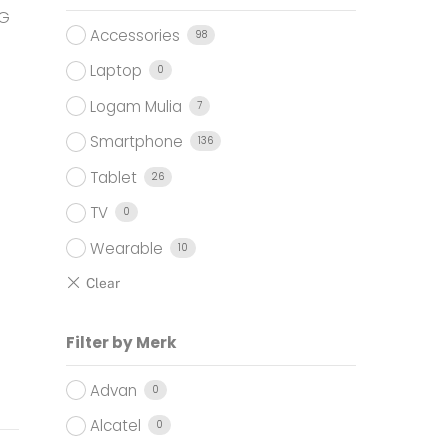
5G
Accessories
98
Laptop
0
Logam Mulia
7
Smartphone
136
Tablet
26
TV
0
Wearable
10
Filter by Merk
Advan
0
Alcatel
0