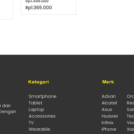
Harga
Rp
1.499.000
a
aslinya
Harga
Rp
1.365.000
nya
rga
adalah:
saat
ah:
at
Rp1.499.000.
ini
.999.000.
adalah:
lah:
Rp1.365.000.
4.950.000.
Kategori
Merk
Smartphone
Advan
Or
Tablet
Alcatel
Re
 dari
Laptop
Asus
Sa
 Dengan
Accessories
Huawei
Te
TV
Infinix
Viv
Wearable
iPhone
Xi