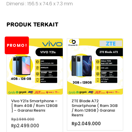
Dimensi : 156.5 x 74.6 x 7.3 mm
PRODUK TERKAIT
PROMO!
Vivo Y21s Smartphone –
ZTE Blade A72
[ Ram 4GB / Rom 128GB
Smartphone ( Ram 3GB
] – Garansi Resmi
/ Rom 128GB ) Garansi
Resmi
Harga
Rp
2.599.000
Rp
2.049.000
aslinya
Harga
Rp
2.499.000
adalah:
saat