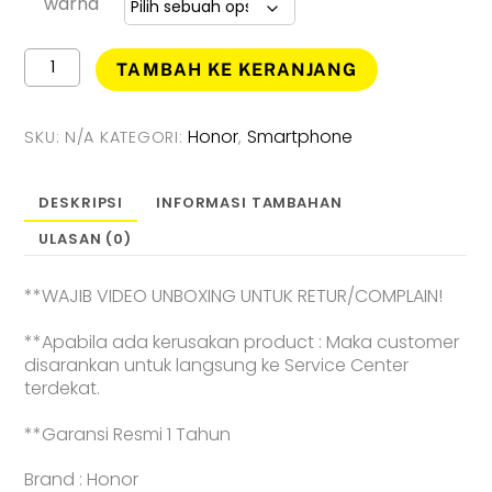
warna
Kuantitas
TAMBAH KE KERANJANG
HONOR
400
5G
Honor
Smartphone
SKU:
N/A
KATEGORI:
,
[
12GB
/
DESKRIPSI
INFORMASI TAMBAHAN
512GB
ULASAN (0)
]
Smartphone
-
**WAJIB VIDEO UNBOXING UNTUK RETUR/COMPLAIN!
Garansi
Resmi
**Apabila ada kerusakan product : Maka customer
disarankan untuk langsung ke Service Center
terdekat.
**Garansi Resmi 1 Tahun
Brand : Honor