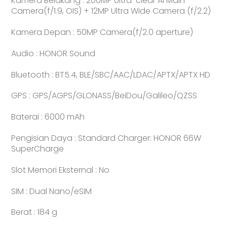
Kamera Belakang : 200MP Ultra-clear AI Main
Camera(f/1.9, OIS) + 12MP Ultra Wide Camera (f/2.2)
Kamera Depan : 50MP Camera(f/2.0 aperture)
Audio : HONOR Sound
Bluetooth : BT5.4, BLE/SBC/AAC/LDAC/APTX/APTX HD
GPS : GPS/AGPS/GLONASS/BeiDou/Galileo/QZSS
Baterai : 6000 mAh
Pengisian Daya : Standard Charger: HONOR 66W
SuperCharge
Slot Memori Eksternal : No
SIM : Dual Nano/eSIM
Berat : 184 g