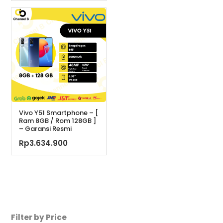
Rp2.599.000.
ini
adalah:
Rp2.499.000.
Vivo Y51 Smartphone – [
Ram 8GB / Rom 128GB ]
– Garansi Resmi
Rp
3.634.900
Filter by Price