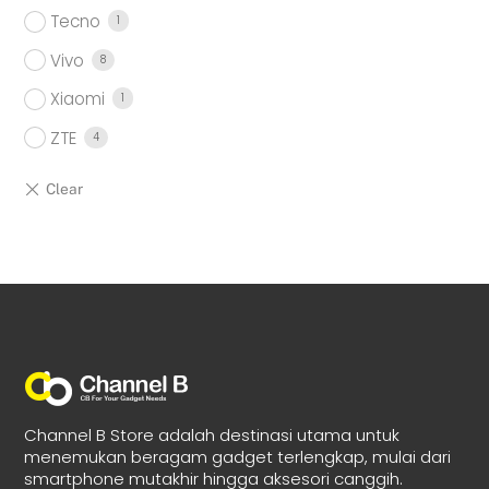
Tecno
1
Vivo
8
Xiaomi
1
ZTE
4
Channel B Store adalah destinasi utama untuk
menemukan beragam gadget terlengkap, mulai dari
smartphone mutakhir hingga aksesori canggih.