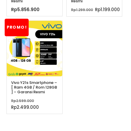
Resmi
Resmi
Harga
Har
Rp
5.856.900
Rp
1.199.000
Rp
1.299.000
aslinya
saat
adalah:
ini
PROMO!
Rp1.299.000.
adal
Rp1.
Vivo Y21s Smartphone –
[ Ram 4GB / Rom 128GB
] – Garansi Resmi
Harga
Rp
2.599.000
aslinya
Harga
Rp
2.499.000
adalah:
saat
Rp2.599.000.
ini
adalah: