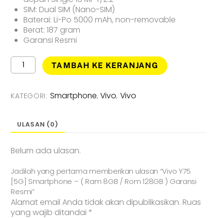
SIM: Dual SIM (Nano-SIM)
Baterai: Li-Po 5000 mAh, non-removable
Berat: 187 gram
Garansi Resmi
Kuantitas
TAMBAH KE KERANJANG
Vivo
Y75
[5G]
Smartphone
Vivo
Vivo
KATEGORI:
,
,
Smartphone
-
(
ULASAN (0)
Ram
8GB
Belum ada ulasan.
/
Rom
Jadilah yang pertama memberikan ulasan “Vivo Y75
128GB
[5G] Smartphone – ( Ram 8GB / Rom 128GB ) Garansi
)
Resmi”
Garansi
Alamat email Anda tidak akan dipublikasikan.
Ruas
Resmi
yang wajib ditandai
*