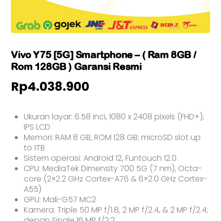
Vivo Y75 [5G] Smartphone – ( Ram 8GB /
Rom 128GB ) Garansi Resmi
Rp
4.038.900
Ukuran layar: 6.58 inci, 1080 x 2408 pixels (FHD+),
IPS LCD
Memori: RAM 8 GB, ROM 128 GB; microSD slot up
to 1TB
Sistem operasi: Android 12, Funtouch 12.0
CPU: MediaTek Dimensity 700 5G (7 nm), Octa-
core (2×2.2 GHz Cortex-A76 & 6×2.0 GHz Cortex-
A55)
GPU: Mali-G57 MC2
Kamera: Triple 50 MP f/1.8, 2 MP f/2.4, & 2 MP f/2.4;
depan Single 16 MP f/2.2