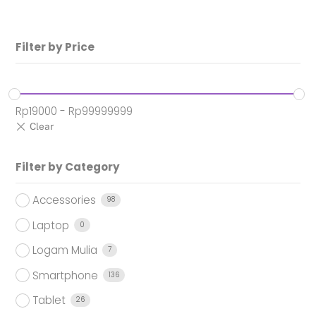
Rp2.499.000.
Filter by Price
Rp
19000
-
Rp
99999999
Filter by Category
Accessories
98
Laptop
0
Logam Mulia
7
Smartphone
136
Tablet
26