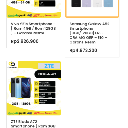
Vivo Y21s Smartphone –
Samsung Galaxy A52
[ Ram 4GB / Rom 128GB
Smartphone
] – Garansi Resmi
[8GB/128GB] FREE
ORAIMO OEP – E10 –
Rp
2.826.900
Garansi Resmi
Rp
4.873.200
ZTE Blade A72
Smartphone ( Ram 3GB