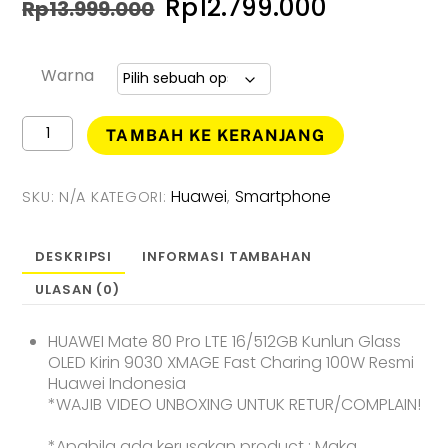
Harga
Harga
Rp
12.799.000
Rp
13.999.000
aslinya
saat
adalah:
ini
Warna
Rp13.999.000.
adalah:
Kuantitas
TAMBAH KE KERANJANG
HUAWEI
Rp12.799.
Mate
80
Huawei
Smartphone
SKU:
N/A
KATEGORI:
,
Pro
[16GB
/
DESKRIPSI
INFORMASI TAMBAHAN
512GB]
ULASAN (0)
-
Garansi
Resmi
HUAWEI Mate 80 Pro LTE 16/512GB Kunlun Glass
OLED Kirin 9030 XMAGE Fast Charing 100W Resmi
Huawei Indonesia
*WAJIB VIDEO UNBOXING UNTUK RETUR/COMPLAIN!
*Apabila ada kerusakan product : Maka