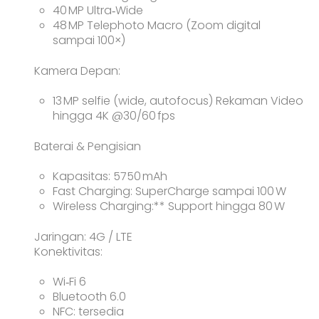
40 MP Ultra‑Wide
48 MP Telephoto Macro (Zoom digital
sampai 100×)
Kamera Depan:
13 MP selfie (wide, autofocus) Rekaman Video
hingga 4K @30/60 fps
Baterai & Pengisian
Kapasitas: 5750 mAh
Fast Charging: SuperCharge sampai 100 W
Wireless Charging:** Support hingga 80 W
Jaringan: 4G / LTE
Konektivitas:
Wi‑Fi 6
Bluetooth 6.0
NFC: tersedia