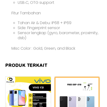
USB‑C, OTG support
Fitur Tambahan
Tahan Air & Debu: IP68 + IP69
Side: Fingerprint sensor
Sensor lengkap (gyro, barometer, proximity,
dsb)
Misc Color : Gold, Green, and Black
PRODUK TERKAIT