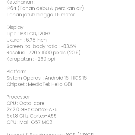
Ketahanan :
IP64 (Tahan debu & percikan air)
Tahan jatuh hingga 1.5 meter
Display
Tipe : IPS LCD, 120Hz
Ukuran : 6.78 Inch
Screen-to-body ratio : ~83.5%
Resolusi : 720 x 1600 pixels (20:9)
Kerapatan : ~259 ppi
Platform
Sistem Operasi : Android 16, HIOS 16
Chipset : MediaTek Helio G81
Processor
CPU : Octa-core
2x 2.0 GHz Cortex-A75
6x 1.8 GHz Cortex-A55
GPU : Mali-G57 MC2
Memori & Penyimpanan : 8GB / 128GB