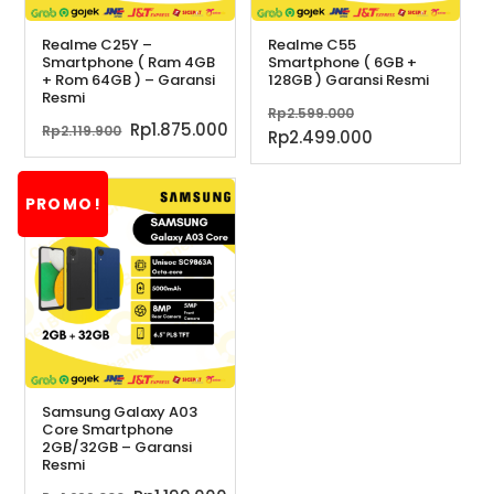
Realme C25Y –
Realme C55
Smartphone ( Ram 4GB
Smartphone ( 6GB +
+ Rom 64GB ) – Garansi
128GB ) Garansi Resmi
Resmi
Harga
Rp
2.599.000
Harga
Harga
Rp
1.875.000
Rp
2.119.900
aslinya
Harga
Rp
2.499.000
aslinya
saat
adalah:
saat
adalah:
ini
Rp2.599.000.
ini
Rp2.119.900.
adalah:
PROMO!
adalah:
Rp1.875.000.
Rp2.499.000.
Samsung Galaxy A03
Core Smartphone
2GB/32GB – Garansi
Resmi