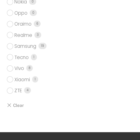
Nokia
0
Oppo
0
Oraimo
6
Realme
3
Samsung
19
Tecno
1
Vivo
8
Xiaomi
1
ZTE
4