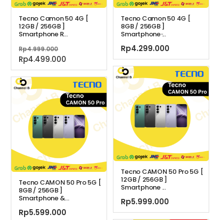
Tecno Camon 50 4G [
Tecno Camon 50 4G [
12GB / 256GB ]
8GB / 256GB ]
Smartphone R...
Smartphone ̵...
Harga
Rp
4.299.000
Rp
4.999.000
aslinya
Harga
Rp
4.499.000
adalah:
saat
Rp4.999.000.
ini
adalah:
Rp4.499.000.
Tecno CAMON 50 Pro 5G [
12GB / 256GB ]
Tecno CAMON 50 Pro 5G [
Smartphone ...
8GB / 256GB ]
Smartphone &...
Rp
5.999.000
Rp
5.599.000