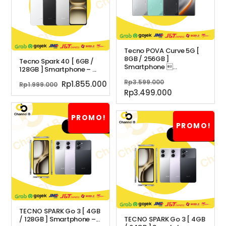
Tecno POVA Curve 5G [
8GB / 256GB ]
Tecno Spark 40 [ 6GB /
Smartphone ...
128GB ] Smartphone – ...
Harga
Rp
3.599.000
Harga
Harga
Rp
1.855.000
Rp
1.999.000
aslinya
Harga
Rp
3.499.000
aslinya
saat
adalah:
saat
adalah:
ini
Rp3.599.000.
ini
Rp1.999.000.
adalah:
PROMO!
adalah:
Rp1.855.000.
PROMO!
Rp3.499.000.
TECNO SPARK Go 3 [ 4GB
/ 128GB ] Smartphone –...
TECNO SPARK Go 3 [ 4GB