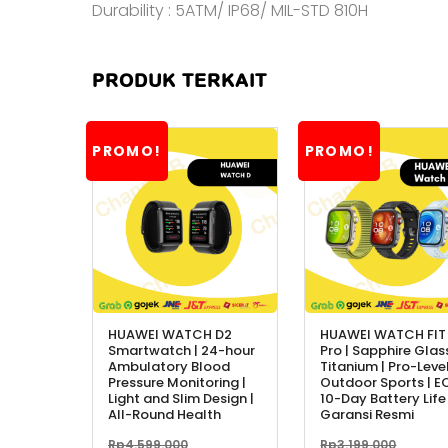
Durability : 5ATM/ IP68/ MIL-STD 810H
PRODUK TERKAIT
PROMO!
PROMO!
HUAWEI WATCH D2
HUAWEI WATCH FIT
Smartwatch | 24-hour
Pro | Sapphire Glas
Ambulatory Blood
Titanium | Pro-Leve
Pressure Monitoring |
Outdoor Sports | E
Light and Slim Design |
10-Day Battery Life
All-Round Health
Garansi Resmi
Harga
Harg
Rp
4.599.000
Rp
3.199.000