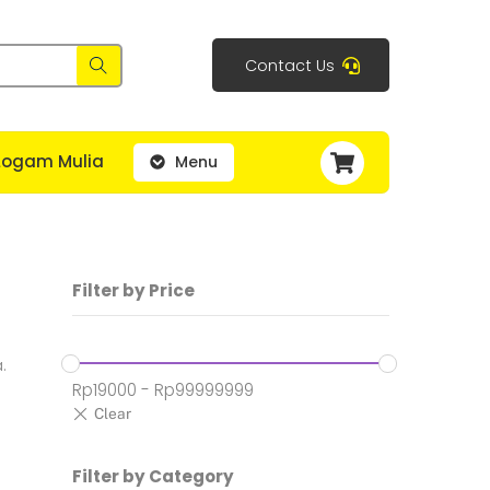
Contact Us
Cart
Logam Mulia
Menu
Filter by Price
.
Rp
19000
-
Rp
99999999
Filter by Category