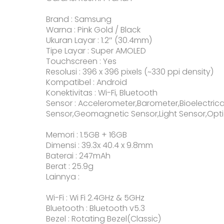
Brand : Samsung
Warna : Pink Gold / Black
Ukuran Layar : 1.2″ (30.4mm)
Tipe Layar : Super AMOLED
Touchscreen : Yes
Resolusi : 396 x 396 pixels (~330 ppi density)
Kompatibel : Android
Konektivitas : Wi-Fi, Bluetooth
Sensor : Accelerometer,Barometer,Bioelectrica
Sensor,Geomagnetic Sensor,Light Sensor,Opti
Memori : 1.5GB + 16GB
Dimensi : 39.3x 40.4 x 9.8mm
Baterai : 247mAh
Berat : 25.9g
Lainnya :
Wi-Fi : Wi Fi 2.4GHz & 5GHz
Bluetooth : Bluetooth v5.3
Bezel : Rotating Bezel(Classic)