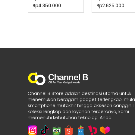
aslinya
aslin
Harga
Har
Rp
4.350.000
Rp
2.625.000
adalah:
adala
saat
saa
Rp4.599.000.
Rp3.19
ini
ini
adalah:
adal
Rp4.350.000.
Rp2.
Channel B Store adalah destinasi utama untuk
menemukan beragam gadget terlengkap, mulai
smartphone mutakhir hingga aksesori canggih.
koleksi lengkap dan layanan terpercaya, kami
memenuhi kebutuhan teknologi Anda.