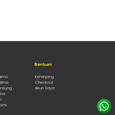
Bantuan
aimo
Keranjang
alme
Checkout
msung
Akun Saya
cno
o
aomi