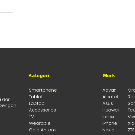
Rp3.699.000.
ini
ya
ga
adalah:
h:
t
Rp3.500.000.
9.000.
ah:
625.000.
Kategori
Merk
Smartphone
Advan
Or
Tablet
Alcatel
Re
 dari
Laptop
Asus
Sa
 Dengan
Accessories
Huawei
Te
TV
Infinix
Viv
Wearable
iPhone
Xi
Gold Antam
Nokia
ZTE