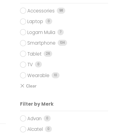
Accessories
98
Laptop
0
Logam Mulia
7
Smartphone
134
Tablet
26
TV
0
Wearable
10
Filter by Merk
Advan
0
Alcatel
0