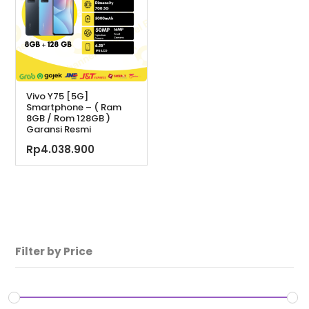
Vivo Y75 [5G]
Smartphone – ( Ram
8GB / Rom 128GB )
Garansi Resmi
Rp
4.038.900
Filter by Price