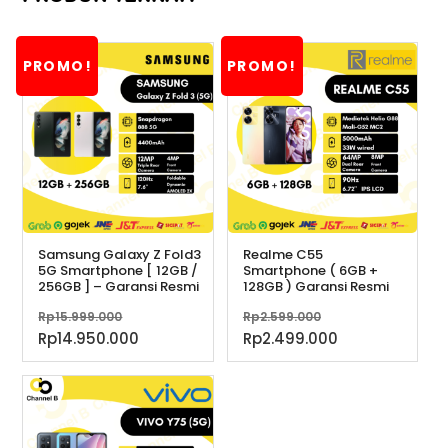
PROMO!
PROMO!
Samsung Galaxy Z Fold3
Realme C55
5G Smartphone [ 12GB /
Smartphone ( 6GB +
256GB ] – Garansi Resmi
128GB ) Garansi Resmi
Harga
Harga
Rp
15.999.000
Rp
2.599.000
aslinya
aslinya
Harga
Harga
Rp
14.950.000
Rp
2.499.000
adalah:
adalah:
saat
saat
Rp15.999.000.
Rp2.599.000.
ini
ini
adalah:
adalah:
Rp14.950.000.
Rp2.499.000.