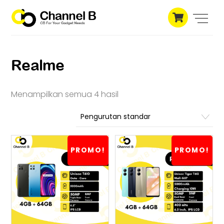
Skip
Cart
to
Men
content
Realme
Menampilkan semua 4 hasil
PROMO!
PROMO!