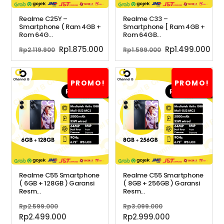
Realme C25Y –
Realme C33 –
Smartphone ( Ram 4GB +
Smartphone [ Ram 4GB +
Rom 64G...
Rom 64GB...
Harga
Harga
Harga
Ha
Rp
1.875.000
Rp
1.499.000
Rp
2.119.900
Rp
1.599.000
aslinya
saat
aslinya
sa
adalah:
ini
adalah:
ini
Rp2.119.900.
adalah:
Rp1.599.000.
ada
PROMO!
PROMO!
Rp1.875.000.
Rp1
Realme C55 Smartphone
Realme C55 Smartphone
( 6GB + 128GB ) Garansi
( 8GB + 256GB ) Garansi
Resm...
Resm...
Harga
Harga
Rp
2.599.000
Rp
3.099.000
aslinya
aslinya
Harga
Harga
Rp
2.499.000
Rp
2.999.000