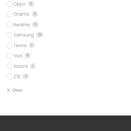
Oppo
0
Oraimo
6
Realme
3
Samsung
19
Tecno
1
Vivo
8
Xiaomi
1
ZTE
4