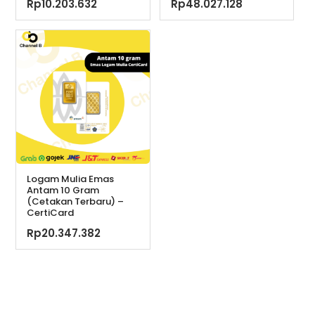
Rp
10.203.632
Rp
48.027.128
Logam Mulia Emas
Antam 10 Gram
(Cetakan Terbaru) –
CertiCard
Rp
20.347.382