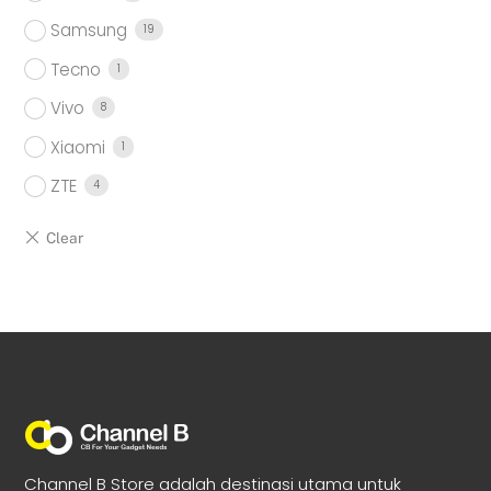
Samsung
19
Tecno
1
Vivo
8
Xiaomi
1
ZTE
4
Channel B Store adalah destinasi utama untuk