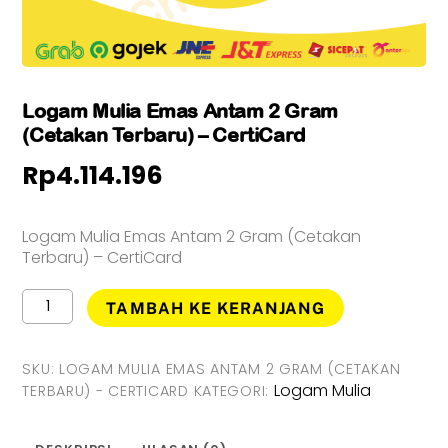
Logam Mulia Emas Antam 2 Gram
(Cetakan Terbaru) – CertiCard
Rp
4.114.196
Logam Mulia Emas Antam 2 Gram (Cetakan
Terbaru) – CertiCard
Kuantitas
TAMBAH KE KERANJANG
Logam
Mulia
Emas
SKU:
LOGAM MULIA EMAS ANTAM 2 GRAM (CETAKAN
Antam
Logam Mulia
TERBARU) - CERTICARD
KATEGORI:
2
Gram
(Cetakan