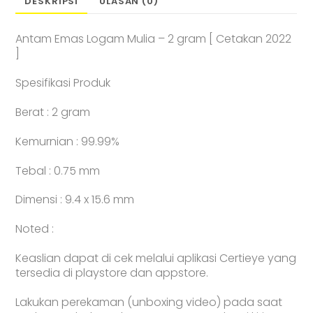
DESKRIPSI
ULASAN (0)
Terbaru)
-
Antam Emas Logam Mulia – 2 gram [ Cetakan 2022
CertiCard
]
Spesifikasi Produk
Berat : 2 gram
Kemurnian : 99.99%
Tebal : 0.75 mm
Dimensi : 9.4 x 15.6 mm
Noted :
Keaslian dapat di cek melalui aplikasi Certieye yang
tersedia di playstore dan appstore.
Lakukan perekaman (unboxing video) pada saat