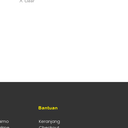
Bantuan
aimo
Keranjang
alme
Checkout