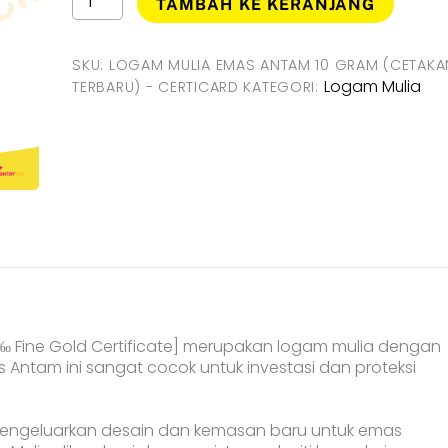
TAMBAH KE KERANJANG
Logam
Mulia
Emas
SKU:
LOGAM MULIA EMAS ANTAM 10 GRAM (CETAKA
Antam
Logam Mulia
TERBARU) - CERTICARD
KATEGORI:
10
Gram
(Cetakan
Terbaru)
-
CertiCard
‰ Fine Gold Certificate] merupakan logam mulia dengan
as Antam ini sangat cocok untuk investasi dan proteksi
k mengeluarkan desain dan kemasan baru untuk emas