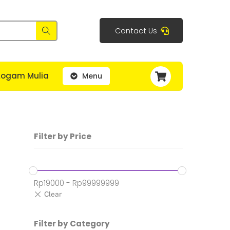
Contact Us
Cart
Logam Mulia
Menu
Filter by Price
Rp
19000
-
Rp
99999999
Filter by Category