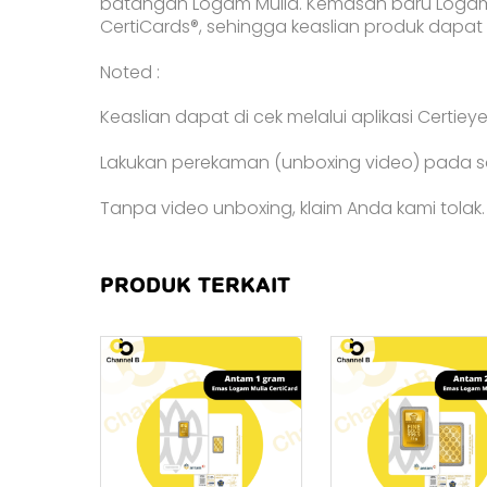
batangan Logam Mulia. Kemasan baru Logam Mu
CertiCards®, sehingga keaslian produk dapat di
Noted :
Keaslian dapat di cek melalui aplikasi Certie
Lakukan perekaman (unboxing video) pada s
Tanpa video unboxing, klaim Anda kami tolak.
PRODUK TERKAIT