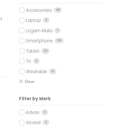
Accessories
98
N
Laptop
0
Logam Mulia
7
Smartphone
136
Tablet
26
TV
0
Wearable
10
Filter by Merk
Advan
0
Alcatel
0