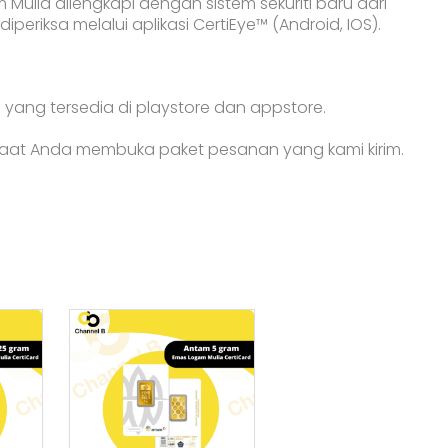
lia dilengkapi dengan sistem sekuriti baru dari
periksa melalui aplikasi CertiEye™ (Android, IOS).
ye yang tersedia di playstore dan appstore.
aat Anda membuka paket pesanan yang kami kirim.