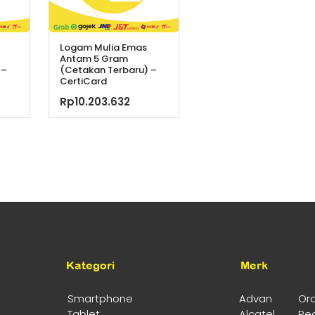
Logam Mulia Emas
Antam 5 Gram
 –
(Cetakan Terbaru) –
CertiCard
Rp
10.203.632
Kategori
Merk
Smartphone
Advan
Or
Tablet
Alcatel
Re