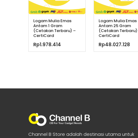
Logam Mulia Emas
Logam Mulia Emas
Antam 1 Gram
Antam 25 Gram
(Cetakan Terbaru) –
(Cetakan Terbaru)
CertiCard
CertiCard
Rp
1.978.414
Rp
48.027.128
Channel B Store adalah destinasi utama untuk