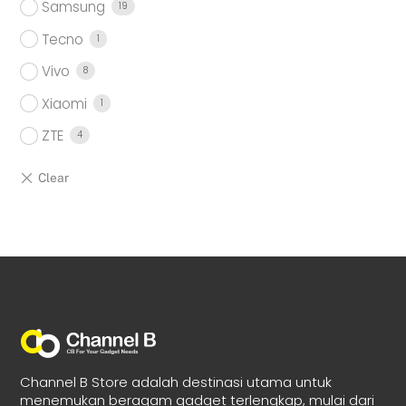
Samsung
19
Tecno
1
Vivo
8
Xiaomi
1
ZTE
4
Channel B Store adalah destinasi utama untuk
menemukan beragam gadget terlengkap, mulai dari