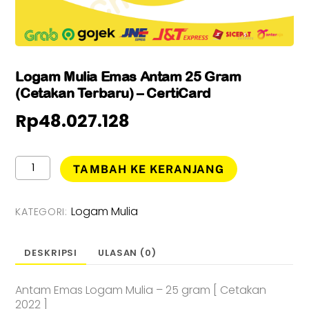
Logam Mulia Emas Antam 25 Gram
(Cetakan Terbaru) – CertiCard
Rp
48.027.128
Kuantitas
TAMBAH KE KERANJANG
Logam
Mulia
Emas
Logam Mulia
KATEGORI:
Antam
25
Gram
DESKRIPSI
ULASAN (0)
(Cetakan
Terbaru)
Antam Emas Logam Mulia – 25 gram [ Cetakan
-
2022 ]
CertiCard