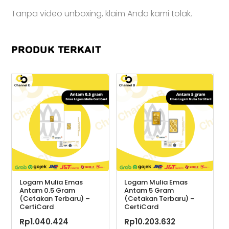
Tanpa video unboxing, klaim Anda kami tolak.
PRODUK TERKAIT
Logam Mulia Emas
Logam Mulia Emas
Antam 0.5 Gram
Antam 5 Gram
(Cetakan Terbaru) –
(Cetakan Terbaru) –
CertiCard
CertiCard
Rp
1.040.424
Rp
10.203.632