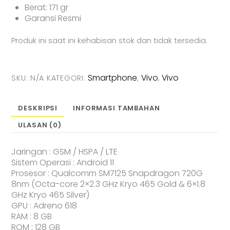
Berat: 171 gr
Garansi Resmi
Produk ini saat ini kehabisan stok dan tidak tersedia.
Smartphone
Vivo
Vivo
SKU:
N/A
KATEGORI:
,
,
DESKRIPSI
INFORMASI TAMBAHAN
ULASAN (0)
Jaringan : GSM / HSPA / LTE
Sistem Operasi : Android 11
Prosesor : Qualcomm SM7125 Snapdragon 720G
8nm (Octa-core 2×2.3 GHz Kryo 465 Gold & 6×1.8
GHz Kryo 465 Silver)
GPU : Adreno 618
RAM : 8 GB
ROM : 128 GB