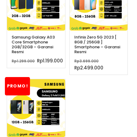
Samsung Galaxy A03
Infinix Zero 5G 2023 [
Core Smartphone
8GB / 256GB ]
2GB/32GB – Garansi
Smartphone – Garansi
Resmi
Resmi
Harga
Harga
Harga
Rp
1.199.000
Rp
1.299.000
Rp
3.699.000
aslinya
saat
aslinya
Harga
Rp
2.499.000
adalah:
ini
adalah:
saat
Rp1.299.000.
adalah:
Rp3.699.000.
ini
PROMO!
Rp1.199.000.
adalah:
Rp2.499.000.