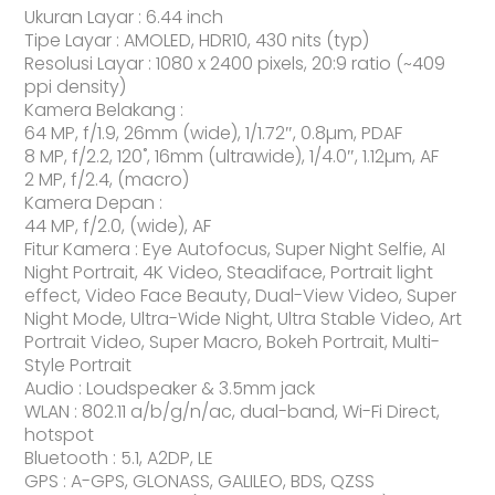
Ukuran Layar : 6.44 inch
Tipe Layar : AMOLED, HDR10, 430 nits (typ)
Resolusi Layar : 1080 x 2400 pixels, 20:9 ratio (~409
ppi density)
Kamera Belakang :
64 MP, f/1.9, 26mm (wide), 1/1.72″, 0.8µm, PDAF
8 MP, f/2.2, 120˚, 16mm (ultrawide), 1/4.0″, 1.12µm, AF
2 MP, f/2.4, (macro)
Kamera Depan :
44 MP, f/2.0, (wide), AF
Fitur Kamera : Eye Autofocus, Super Night Selfie, AI
Night Portrait, 4K Video, Steadiface, Portrait light
effect, Video Face Beauty, Dual-View Video, Super
Night Mode, Ultra-Wide Night, Ultra Stable Video, Art
Portrait Video, Super Macro, Bokeh Portrait, Multi-
Style Portrait
Audio : Loudspeaker & 3.5mm jack
WLAN : 802.11 a/b/g/n/ac, dual-band, Wi-Fi Direct,
hotspot
Bluetooth : 5.1, A2DP, LE
GPS : A-GPS, GLONASS, GALILEO, BDS, QZSS