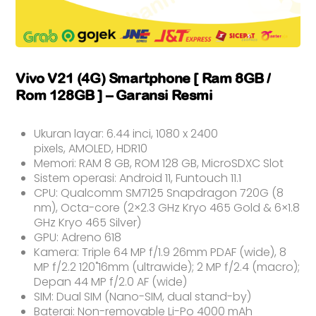
Vivo V21 (4G) Smartphone [ Ram 8GB /
Rom 128GB ] – Garansi Resmi
Ukuran layar: 6.44 inci, 1080 x 2400
pixels, AMOLED, HDR10
Memori: RAM 8 GB, ROM 128 GB, MicroSDXC Slot
Sistem operasi: Android 11, Funtouch 11.1
CPU: Qualcomm SM7125 Snapdragon 720G (8
nm), Octa-core (2×2.3 GHz Kryo 465 Gold & 6×1.8
GHz Kryo 465 Silver)
GPU: Adreno 618
Kamera: Triple 64 MP f/1.9 26mm PDAF (wide), 8
MP f/2.2 120˚16mm (ultrawide); 2 MP f/2.4 (macro);
Depan 44 MP f/2.0 AF (wide)
SIM: Dual SIM (Nano-SIM, dual stand-by)
Baterai: Non-removable Li-Po 4000 mAh