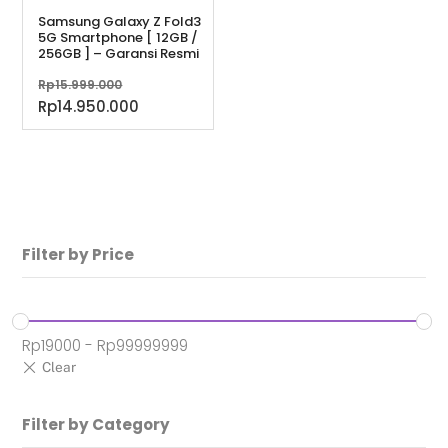
Samsung Galaxy Z Fold3
5G Smartphone [ 12GB /
256GB ] – Garansi Resmi
Harga
Rp
15.999.000
aslinya
Harga
Rp
14.950.000
adalah:
saat
Rp15.999.000.
ini
adalah:
Rp14.950.000.
Filter by Price
Rp
19000
-
Rp
99999999
Filter by Category