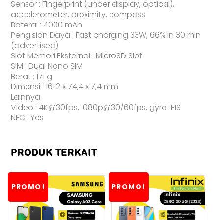
Sensor : Fingerprint (under display, optical),
accelerometer, proximity, compass
Baterai : 4000 mAh
Pengisian Daya : Fast charging 33W, 66% in 30 min
(advertised)
Slot Memori Eksternal : MicroSD Slot
SIM : Dual Nano SIM
Berat : 171 g
Dimensi : 161,2 x 74,4 x 7,4 mm
Lainnya
Video : 4K@30fps, 1080p@30/60fps, gyro-EIS
NFC : Yes
PRODUK TERKAIT
PROMO!
PROMO!