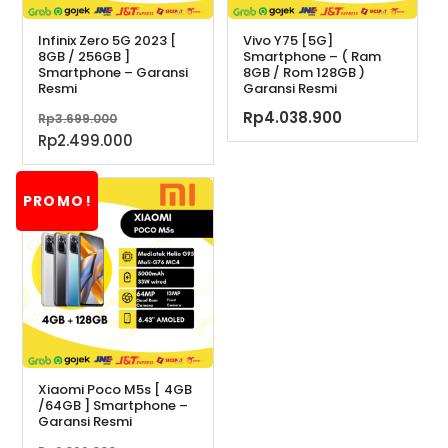
Infinix Zero 5G 2023 [
Vivo Y75 [5G]
8GB / 256GB ]
Smartphone – ( Ram
Smartphone – Garansi
8GB / Rom 128GB )
Resmi
Garansi Resmi
Harga
Rp
4.038.900
Rp
3.699.000
aslinya
Harga
Rp
2.499.000
adalah:
saat
Rp3.699.000.
ini
PROMO!
adalah:
Rp2.499.000.
Xiaomi Poco M5s [ 4GB
/64GB ] Smartphone –
Garansi Resmi