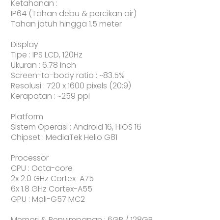
Ketahanan :
IP64 (Tahan debu & percikan air)
Tahan jatuh hingga 1.5 meter
Display
Tipe : IPS LCD, 120Hz
Ukuran : 6.78 Inch
Screen-to-body ratio : ~83.5%
Resolusi : 720 x 1600 pixels (20:9)
Kerapatan : ~259 ppi
Platform
Sistem Operasi : Android 16, HIOS 16
Chipset : MediaTek Helio G81
Processor
CPU : Octa-core
2x 2.0 GHz Cortex-A75
6x 1.8 GHz Cortex-A55
GPU : Mali-G57 MC2
Memori & Penyimpanan : 6GB / 128GB