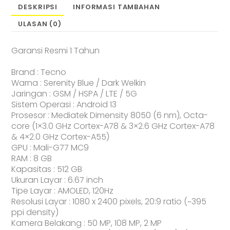
DESKRIPSI
INFORMASI TAMBAHAN
ULASAN (0)
Garansi Resmi 1 Tahun
Brand : Tecno
Warna : Serenity Blue / Dark Welkin
Jaringan : GSM / HSPA / LTE / 5G
Sistem Operasi : Android 13
Prosesor : Mediatek Dimensity 8050 (6 nm), Octa-
core (1×3.0 GHz Cortex-A78 & 3×2.6 GHz Cortex-A78
& 4×2.0 GHz Cortex-A55)
GPU : Mali-G77 MC9
RAM : 8 GB
Kapasitas : 512 GB
Ukuran Layar : 6.67 inch
Tipe Layar : AMOLED, 120Hz
Resolusi Layar : 1080 x 2400 pixels, 20:9 ratio (~395
ppi density)
Kamera Belakang : 50 MP, 108 MP, 2 MP