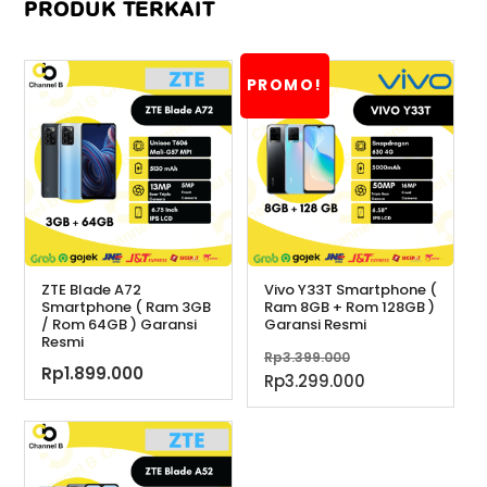
PRODUK TERKAIT
PROMO!
ZTE Blade A72
Vivo Y33T Smartphone (
Smartphone ( Ram 3GB
Ram 8GB + Rom 128GB )
/ Rom 64GB ) Garansi
Garansi Resmi
Resmi
Harga
Rp
3.399.000
Rp
1.899.000
aslinya
Harga
Rp
3.299.000
adalah:
saat
Rp3.399.000.
ini
adalah:
Rp3.299.000.