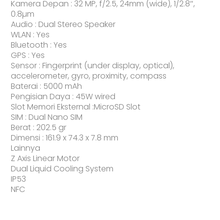
Kamera Depan : 32 MP, f/2.5, 24mm (wide), 1/2.8″,
0.8µm
Audio : Dual Stereo Speaker
WLAN : Yes
Bluetooth : Yes
GPS : Yes
Sensor : Fingerprint (under display, optical),
accelerometer, gyro, proximity, compass
Baterai : 5000 mAh
Pengisian Daya : 45W wired
Slot Memori Eksternal :MicroSD Slot
SIM : Dual Nano SIM
Berat : 202.5 gr
Dimensi : 161.9 x 74.3 x 7.8 mm
Lainnya
Z Axis Linear Motor
Dual Liquid Cooling System
IP53
NFC