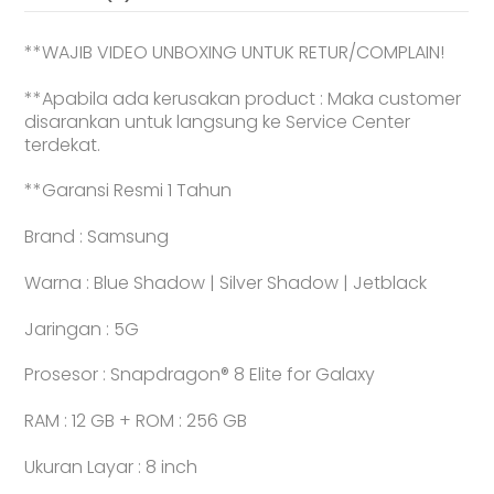
]
Smartphone
**WAJIB VIDEO UNBOXING UNTUK RETUR/COMPLAIN!
-
Garansi
**Apabila ada kerusakan product : Maka customer
Resmi
disarankan untuk langsung ke Service Center
terdekat.
**Garansi Resmi 1 Tahun
Brand : Samsung
Warna : Blue Shadow | Silver Shadow | Jetblack
Jaringan : 5G
Prosesor : Snapdragon® 8 Elite for Galaxy
RAM : 12 GB + ROM : 256 GB
Ukuran Layar : 8 inch