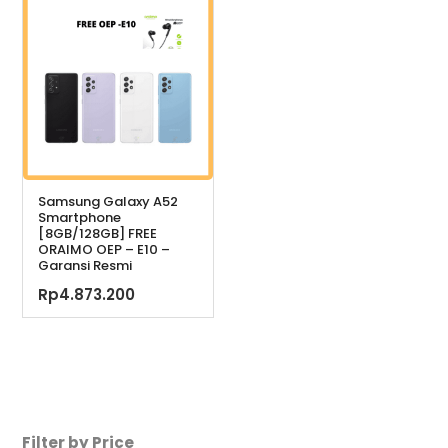
adalah:
Rp14.950.000.
Samsung Galaxy A52
Smartphone
[8GB/128GB] FREE
ORAIMO OEP – E10 –
Garansi Resmi
Rp
4.873.200
Filter by Price