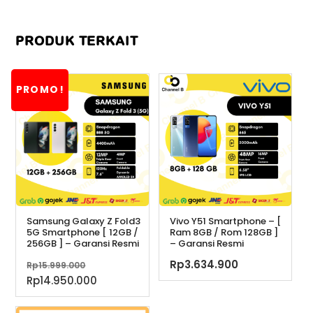
PRODUK TERKAIT
PROMO!
Samsung Galaxy Z Fold3
Vivo Y51 Smartphone – [
5G Smartphone [ 12GB /
Ram 8GB / Rom 128GB ]
256GB ] – Garansi Resmi
– Garansi Resmi
Harga
Rp
3.634.900
Rp
15.999.000
aslinya
Harga
Rp
14.950.000
adalah:
saat
Rp15.999.000.
ini