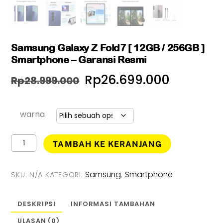
Samsung Galaxy Z Fold7 [ 12GB / 256GB ]
Smartphone – Garansi Resmi
Harga
Harga
Rp
26.699.000
Rp
28.999.000
aslinya
saat
adalah:
ini
warna
Rp28.999.000.
adalah:
Kuantitas
TAMBAH KE KERANJANG
Samsung
Rp26.69
Galaxy
Z
Samsung
Smartphone
SKU:
N/A
KATEGORI:
,
Fold7
[
12GB
DESKRIPSI
INFORMASI TAMBAHAN
/
ULASAN (0)
256GB