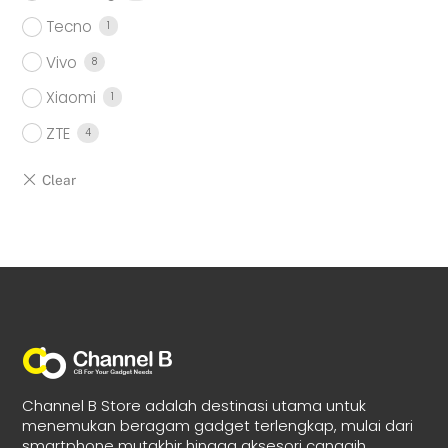
Tecno
1
Vivo
8
Xiaomi
1
ZTE
4
Channel B Store adalah destinasi utama untuk
menemukan beragam gadget terlengkap, mulai dari
smartphone mutakhir hingga aksesori canggih.