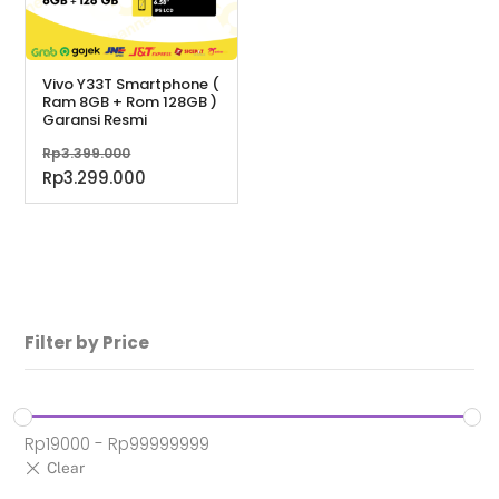
Vivo Y33T Smartphone (
Ram 8GB + Rom 128GB )
Garansi Resmi
Harga
Rp
3.399.000
aslinya
Harga
Rp
3.299.000
adalah:
saat
Rp3.399.000.
ini
adalah:
Rp3.299.000.
Filter by Price
Rp
19000
-
Rp
99999999