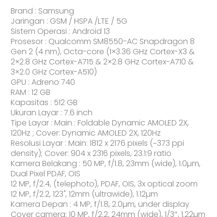
Brand : Samsung
Jaringan : GSM / HSPA /LTE / 5G
Sistem Operasi : Android 13
Prosesor : Qualcomm SM8550-AC Snapdragon 8
Gen 2 (4 nm), Octa-core (1×3.36 GHz Cortex-X3 &
2×2.8 GHz Cortex-A715 & 2×2.8 GHz Cortex-A710 &
3×2.0 GHz Cortex-A510)
GPU : Adreno 740
RAM : 12 GB
Kapasitas : 512 GB
Ukuran Layar : 7.6 inch
Tipe Layar : Main : Foldable Dynamic AMOLED 2X,
120Hz ; Cover: Dynamic AMOLED 2X, 120Hz
Resolusi Layar : Main: 1812 x 2176 pixels (~373 ppi
density); Cover: 904 x 2316 pixels, 23.1:9 ratio
Kamera Belakang : 50 MP, f/1.8, 23mm (wide), 1.0µm,
Dual Pixel PDAF, OIS
12 MP, f/2.4, (telephoto), PDAF, OIS, 3x optical zoom
12 MP, f/2.2, 123˚, 12mm (ultrawide), 1.12µm
Kamera Depan : 4 MP, f/1.8, 2.0µm, under display
Cover camera: 10 MP, f/2.2, 24mm (wide), 1/3″, 1.22µm