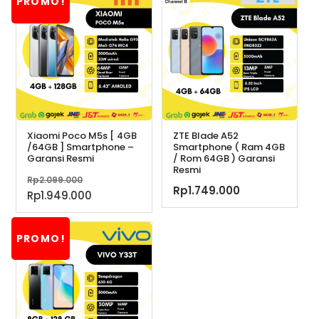
PROMO!
Xiaomi Poco M5s [ 4GB
ZTE Blade A52
/64GB ] Smartphone –
Smartphone ( Ram 4GB
Garansi Resmi
/ Rom 64GB ) Garansi
Resmi
Harga
Rp
2.099.000
Rp
1.749.000
aslinya
Harga
Rp
1.949.000
adalah:
saat
Rp2.099.000.
ini
PROMO!
adalah:
Rp1.949.000.