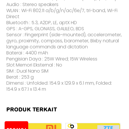
Audio : Stereo speakers
WLAN : Wi-Fi 802.11 a/b/g/n/ac/6e/7, tri-band, Wi-Fi
Direct
Bluetooth : 5.3, A2DP, LE, aptX HD
GPS : A-GPS, GLONASS, GALILEO, BDS
Sensor : Fingerprint (side-mounted), accelerometer,
gyro, proximity, compass, barometer, Bixby natural
language commands and dictation
Baterai : 4400 mAh
Pengisian Daya : 25W Wired; 15W Wireless
Slot Memori Eksternal : No
SIM : Dual Nano SIM
Berat : 253 g
Dimensi : Unfolded: 154.9 x 129.9 x 6.1 mm, Folded:
154.9 x 67.1 x 13.4 m
PRODUK TERKAIT