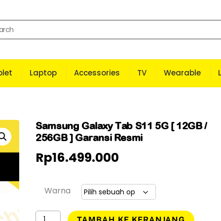
let
Laptop
Accessories
TV
Wearable
Samsung Galaxy Tab S11 5G [ 12GB /
256GB ] Garansi Resmi
Rp
16.499.000
Warna
Kuantitas
TAMBAH KE KERANJANG