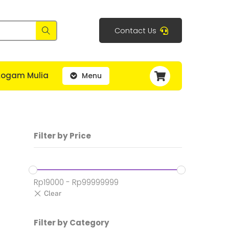
Contact Us
Cart
Logam Mulia
Menu
Filter by Price
Rp
19000
-
Rp
99999999
Filter by Category