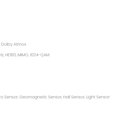
y Dolby Atmos
z, HE160, MIMO, 1024-QAM
yro Sensor, Geomagnetic Sensor, Hall Sensor, Light Sensor