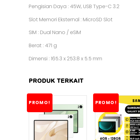
Pengisian Daya : 45W, USB Type-C 3.2
Slot Memori Eksternal : MicroSD Slot
SIM : Dual Nano / eSIM
Berat : 471 g
Dimensi : 165.3 x 253.8 x 5.5 mm
PRODUK TERKAIT
PROMO!
PROMO!