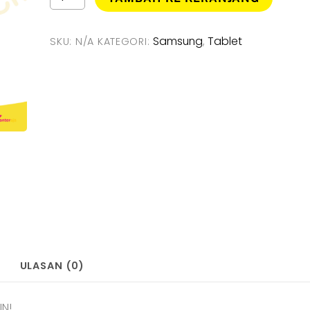
Samsung
Galaxy
Tab
Samsung
Tablet
SKU:
N/A
KATEGORI:
,
S11
5G
[
12GB
/
256GB
]
Garansi
Resmi
ULASAN (0)
N!