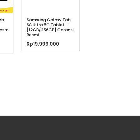
ab
Samsung Galaxy Tab
S8 Ultra 5G Tablet –
Resmi
[12GB/256GB] Garansi
Resmi
a
Rp
19.999.000
ya
ga
h:
t
99.000.
lah:
350.000.