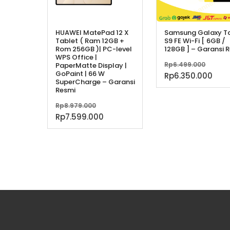
HUAWEI MatePad 12 X
Samsung Galaxy T
Tablet ( Ram 12GB +
S9 FE Wi-Fi [ 6GB /
Rom 256GB )| PC-level
128GB ] – Garansi 
WPS Office |
Harg
Rp
6.499.000
PaperMatte Display |
GoPaint | 66 W
aslin
Har
Rp
6.350.000
SuperCharge – Garansi
adala
saa
Resmi
Rp6.4
ini
Harga
Rp
8.979.000
ada
aslinya
Harga
Rp
7.599.000
Rp6.
adalah:
saat
Rp8.979.000.
ini
adalah:
Rp7.599.000.