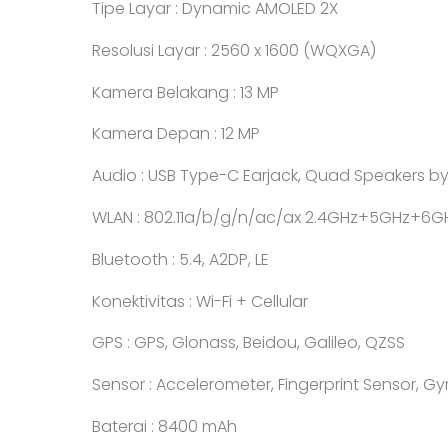
Tipe Layar : Dynamic AMOLED 2X
Resolusi Layar : 2560 x 1600 (WQXGA)
Kamera Belakang : 13 MP
Kamera Depan : 12 MP
Audio : USB Type-C Earjack, Quad Speakers b
WLAN : 802.11a/b/g/n/ac/ax 2.4GHz+5GHz+6GH
Bluetooth : 5.4, A2DP, LE
Konektivitas : Wi-Fi + Cellular
GPS : GPS, Glonass, Beidou, Galileo, QZSS
Sensor : Accelerometer, Fingerprint Sensor, G
Baterai : 8400 mAh