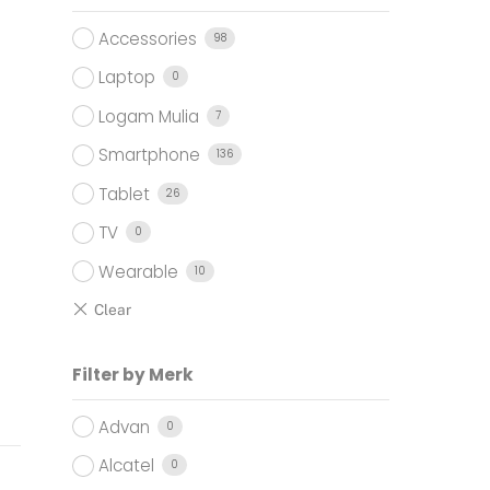
Accessories
98
Laptop
0
Logam Mulia
7
Smartphone
136
Tablet
26
TV
0
Wearable
10
Filter by Merk
Advan
0
Alcatel
0