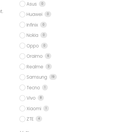
Asus
0
t.
Huawei
0
Infinix
0
Nokia
0
Oppo
0
Oraimo
6
Realme
3
Samsung
19
Tecno
1
Vivo
8
Xiaomi
1
ZTE
4