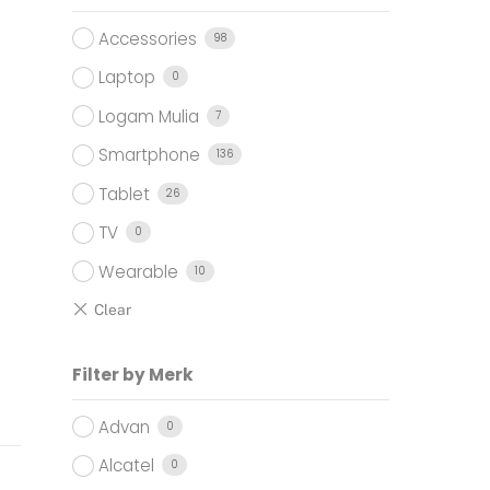
Accessories
98
Laptop
0
Logam Mulia
7
Smartphone
136
Tablet
26
TV
0
Wearable
10
Filter by Merk
Advan
0
Alcatel
0