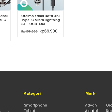
Kabel
Oraimo Kabel Data 3in1
pe-C
Type-C Micro Lightning
-
3A – OCD-X93
Harga
Harga
Rp
69.900
Rp
109.000
aslinya
saat
adalah:
ini
Rp109.000.
adalah:
Rp69.900.
Kategori
Merk
Smartphone
Advan
Or
Tablet
Alcatel
Re