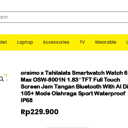
let
Laptop
Accessories
TV
Wearable
oraimo x Tahilalats Smartwatch Watch 6
Max OSW-8001N 1.83″TFT Full Touch
Screen Jam Tangan Bluetooth With AI Di
105+ Mode Olahraga Sport Waterproof
IP68
Rp
229.900