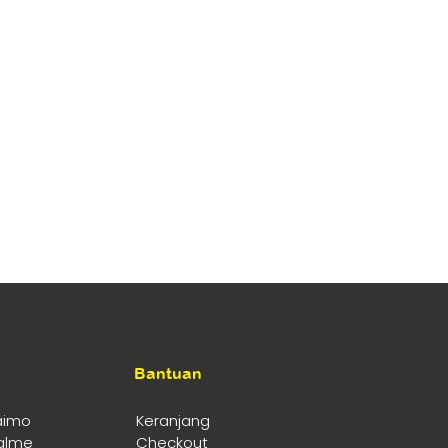
Bantuan
aimo
Keranjang
alme
Checkout