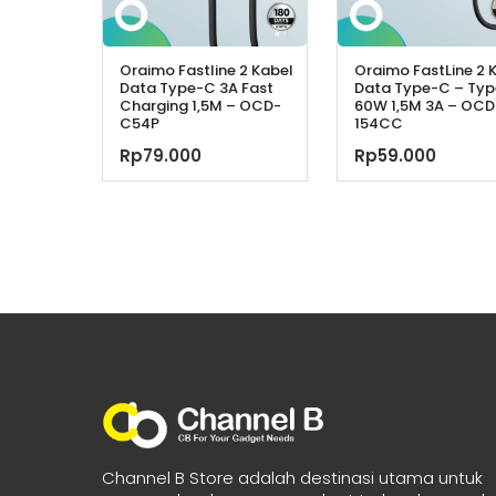
Oraimo Fastline 2 Kabel
Oraimo FastLine 2 
Data Type-C 3A Fast
Data Type-C – Ty
Charging 1,5M – OCD-
60W 1,5M 3A – OCD
C54P
154CC
Rp
79.000
Rp
59.000
Channel B Store adalah destinasi utama untuk