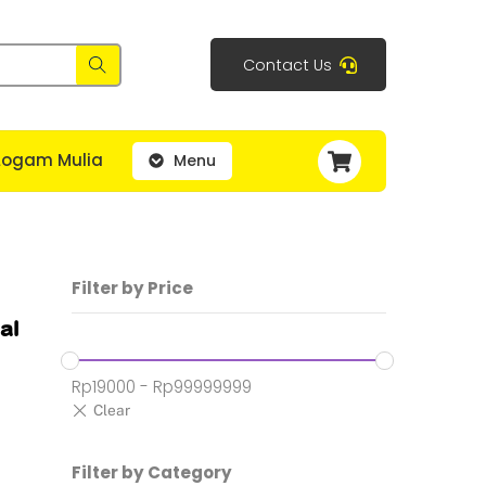
Contact Us
Cart
Logam Mulia
Menu
Filter by Price
al
Rp
19000
-
Rp
99999999
Filter by Category