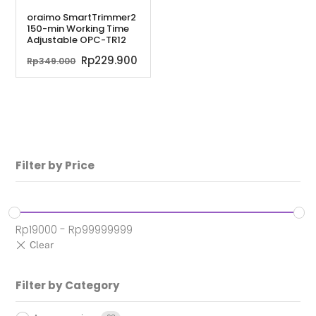
oraimo SmartTrimmer2
150-min Working Time
Adjustable OPC-TR12
Harga
Harga
Rp
229.900
Rp
349.000
aslinya
saat
adalah:
ini
Rp349.000.
adalah:
Rp229.900.
Filter by Price
Rp
19000
-
Rp
99999999
Filter by Category