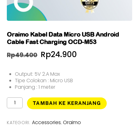
Oraimo Kabel Data Micro USB Android
Cable Fast Charging OCD-M53
Harga
Harga
Rp
24.900
Rp
49.400
aslinya
saat
Output: 5V 2.A Max
adalah:
ini
Tipe Colokan : Micro USB
Rp49.400.
adalah:
Panjang : 1 meter
Rp24.900.
Kuantitas
TAMBAH KE KERANJANG
Oraimo
Kabel
Data
Accessories
Oraimo
KATEGORI:
,
Micro
USB