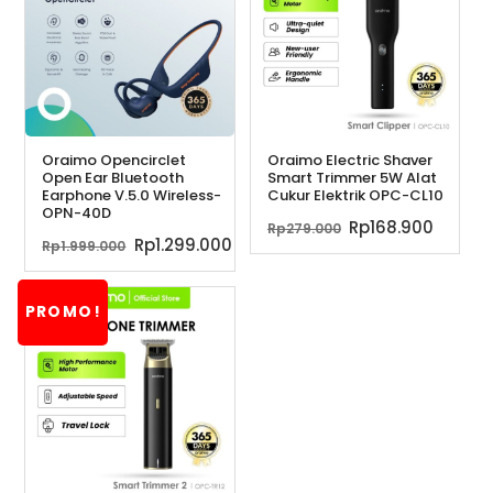
Oraimo Opencirclet
Oraimo Electric Shaver
Open Ear Bluetooth
Smart Trimmer 5W Alat
Earphone V.5.0 Wireless-
Cukur Elektrik OPC-CL10
OPN-40D
Harga
Harga
Rp
168.900
Rp
279.000
Harga
Harga
Rp
1.299.000
Rp
1.999.000
aslinya
saat
aslinya
saat
adalah:
ini
adalah:
ini
Rp279.000.
adalah
PROMO!
Rp1.999.000.
adalah:
Rp168.
Rp1.299.000.