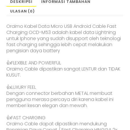
Android
DESKRIPSI
INFORMASI TAMBAHAN
Cable
ULASAN (0)
Fast
Charging
OCD-
Oraimo Kabel Data Micro USB Android Cable Fast
M53
Charging OCD-M53 adalah kabel data Lightning
untuk Iphone yang sudah disupport oleh teknologi
fast charging sehingga lebih cepat melakukan
pengisian daya battery
👍FLEXIBLE AND POWERFUL
Oraimo Cable dipastikan sangat LENTUR dan TIDAK
KUSUT.
👍LUXURY FEEL
Dengan connector berbahan METAL membuat
pengguna merasa percaya diri karena kabel ini
memberi kesan elegan dan mewah.
👍FAST CHARGING
Oraimo Cable dapat dipastikan mendukung
Pengisian Daya Cepat / Fast Charging HINGGA 2x