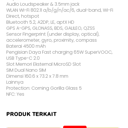
Audio Loudspeaker & 3.5mm jack
WLAN Wi-Fi 802.11 a/b/g/n/ac/6, dual-band, Wi-Fi
Direct, hotspot
Bluetooth 5.2, A2DP, LE, aptX HD
GPS A-GPS, GLONASS, BDS, GALILEO, QZSS
Sensor Fingerprint (under display, optical),
accelerometer, gyro, proximity, compass
Baterai 4500 mAh
Pengisian Daya Fast charging 65W SuperVOOC,
USB Type-C 2.0
Slot Memori Eksternal MicroSD Slot
SIM Dual Nano SIM
Dimensi 160.6 x 73.2 x 7.8 mm
Lainnya
Protection: Corning Gorilla Glass 5
NFC: Yes
PRODUK TERKAIT