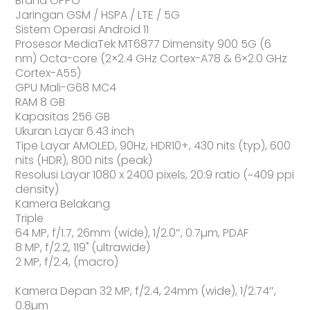
Brand OPPO
Jaringan GSM / HSPA / LTE / 5G
Sistem Operasi Android 11
Prosesor MediaTek MT6877 Dimensity 900 5G (6
nm) Octa-core (2×2.4 GHz Cortex-A78 & 6×2.0 GHz
Cortex-A55)
GPU Mali-G68 MC4
RAM 8 GB
Kapasitas 256 GB
Ukuran Layar 6.43 inch
Tipe Layar AMOLED, 90Hz, HDR10+, 430 nits (typ), 600
nits (HDR), 800 nits (peak)
Resolusi Layar 1080 x 2400 pixels, 20:9 ratio (~409 ppi
density)
Kamera Belakang
Triple
64 MP, f/1.7, 26mm (wide), 1/2.0″, 0.7µm, PDAF
8 MP, f/2.2, 119˚ (ultrawide)
2 MP, f/2.4, (macro)
Kamera Depan 32 MP, f/2.4, 24mm (wide), 1/2.74″,
0.8µm