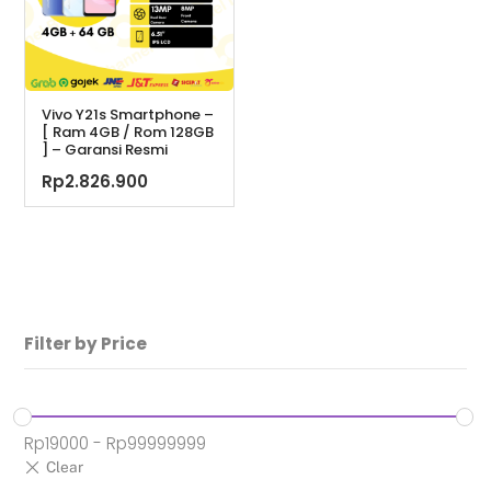
Vivo Y21s Smartphone –
[ Ram 4GB / Rom 128GB
] – Garansi Resmi
Rp
2.826.900
Filter by Price
Rp
19000
-
Rp
99999999