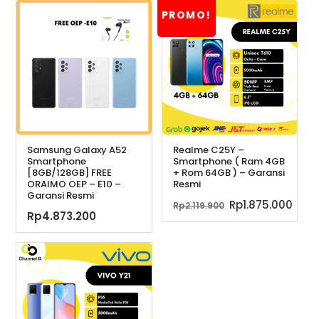
PROMO!
Samsung Galaxy A52
Realme C25Y –
Smartphone
Smartphone ( Ram 4GB
[8GB/128GB] FREE
+ Rom 64GB ) – Garansi
ORAIMO OEP – E10 –
Resmi
Garansi Resmi
Harga
Har
Rp
1.875.000
Rp
2.119.900
Rp
4.873.200
aslinya
saa
adalah:
ini
Rp2.119.900.
adal
Rp1.