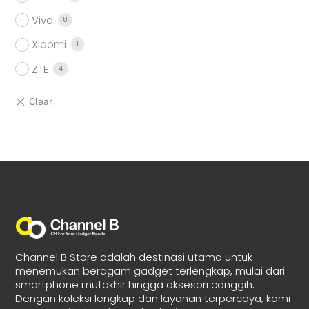
Vivo
8
Xiaomi
1
ZTE
4
Channel B Store adalah destinasi utama untuk
menemukan beragam gadget terlengkap, mulai dari
smartphone mutakhir hingga aksesori canggih.
Dengan koleksi lengkap dan layanan terpercaya, kami