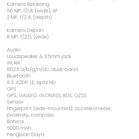
Kamera Belakang
50 MP, f/1.8, (wide), AF
2 MP, f/2.4, (depth)
Kamera Depan
8 MP, f/2.0, (wide)
Audio
Loudspeaker & 3.5mm jack
WLAN
802.11 a/b/g/n/ac, dual-band
Bluetooth
5.3, A2DP, LE, aptX HD
GPS
GPS, GALILEO, GLONASS, BDS, QZSS
Sensor
Fingerprint (side-mounted), accelerometer,
proximity, compass
Baterai
5000 mAh
Pengisian Daya