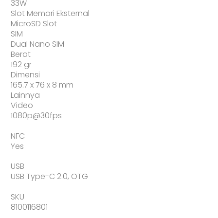
33W
Slot Memori Eksternal
MicroSD Slot
SIM
Dual Nano SIM
Berat
192 gr
Dimensi
165.7 x 76 x 8 mm
Lainnya
Video
1080p@30fps
NFC
Yes
USB
USB Type-C 2.0, OTG
SKU
8100116801