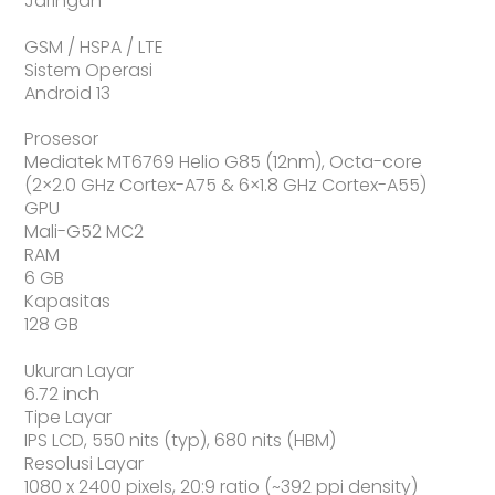
Jaringan
GSM / HSPA / LTE
Sistem Operasi
Android 13
Prosesor
Mediatek MT6769 Helio G85 (12nm), Octa-core
(2×2.0 GHz Cortex-A75 & 6×1.8 GHz Cortex-A55)
GPU
Mali-G52 MC2
RAM
6 GB
Kapasitas
128 GB
Ukuran Layar
6.72 inch
Tipe Layar
IPS LCD, 550 nits (typ), 680 nits (HBM)
Resolusi Layar
1080 x 2400 pixels, 20:9 ratio (~392 ppi density)