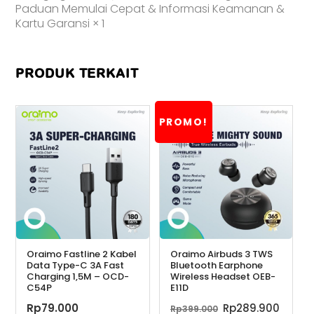
Paduan Memulai Cepat & Informasi Keamanan &
Kartu Garansi × 1
PRODUK TERKAIT
PROMO!
Oraimo Fastline 2 Kabel
Oraimo Airbuds 3 TWS
Data Type-C 3A Fast
Bluetooth Earphone
Charging 1,5M – OCD-
Wireless Headset OEB-
C54P
E11D
Harga
Harg
Rp
79.000
Rp
289.900
Rp
399.000