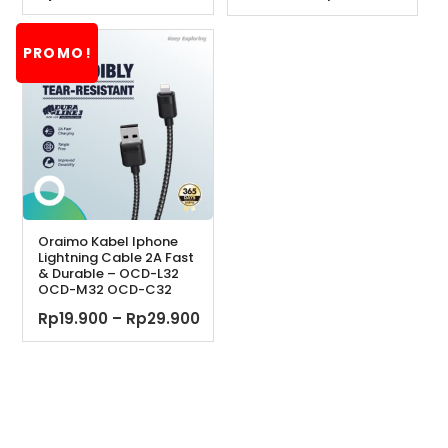
aslinya
saat
adalah:
ini
PROMO!
Rp399.000.
adala
Rp289
Oraimo Kabel Iphone
Lightning Cable 2A Fast
& Durable – OCD-L32
OCD-M32 OCD-C32
Rentang
Rp
19.900
–
Rp
29.900
harga:
Rp19.900
hingga
Rp29.900