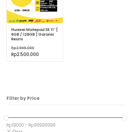
Huawei Matepad SE 11″ [
6GB / 128GB ] Garansi
Resmi
Harga
Rp
2.999.000
aslinya
Harga
Rp
2.500.000
adalah:
saat
Rp2.999.000.
ini
adalah:
Rp2.500.000.
Filter by Price
Rp
19000
-
Rp
99999999