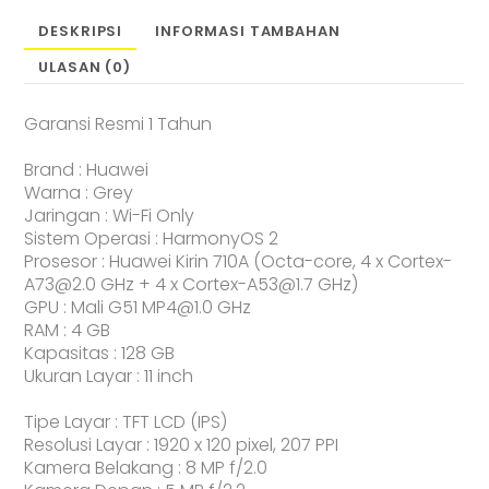
DESKRIPSI
INFORMASI TAMBAHAN
ULASAN (0)
Garansi Resmi 1 Tahun
Brand : Huawei
Warna : Grey
Jaringan : Wi-Fi Only
Sistem Operasi : HarmonyOS 2
Prosesor : Huawei Kirin 710A (Octa-core, 4 x Cortex-
A73@2.0 GHz + 4 x Cortex-A53@1.7 GHz)
GPU : Mali G51 MP4@1.0 GHz
RAM : 4 GB
Kapasitas : 128 GB
Ukuran Layar : 11 inch
Tipe Layar : TFT LCD (IPS)
Resolusi Layar : 1920 x 120 pixel, 207 PPI
Kamera Belakang : 8 MP f/2.0