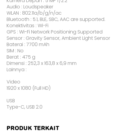
Kamera Depan : 5 MP f/2.2
Audio : Loudspeaker
WLAN : 802.11a/b/g/n/ac
Bluetooth : 5.1, BLE, SBC, AAC are supported.
Konektivitas : Wi-Fi
GPS : Wi-Fi Network Positioning Supported
Sensor : Gravity Sensor, Ambient Light Sensor
Baterai : 7700 mAh
SIM : No
Berat : 475 g
Dimensi : 252,3 x 163,8 x 6,9 mm
Lainnya :
Video
1920 x 1080 (Full HD)
USB
Type-C, USB 2.0
PRODUK TERKAIT