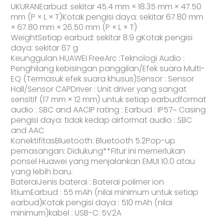
UKURANEarbud: sekitar 45.4 mm × 18.35 mm × 47.50
mm (P × L × T)Kotak pengisi daya: sekitar 67.80 mm
× 67.80 mm × 26.50 mm (P × L × T)
WeightSetiap earbud: sekitar 8.9 gKotak pengisi
daya: sekitar 67 g
Keunggulan HUAWEI FreeArc :Teknologi Audio :
Penghilang kebisingan panggilan/Efek suara Multi-
EQ (Termasuk efek suara khusus)Sensor : Sensor
Hall/Sensor CAPDriver : Unit driver yang sangat
sensitif (17 mm × 12 mm) untuk setiap earbudformat
audio : SBC and AACIP rating : Earbud : IP57~ Casing
pengisi daya: tidak kedap airformat audio : SBC
and AAC
KonektifitasBluetooth: Bluetooth 5.2Pop-up
pemasangan: Didukung**Fitur ini memerlukan
ponsel Huawei yang menjalankan EMUI 10.0 atau
yang lebih baru.
BateraiJenis baterai : Baterai polimer ion
litiumEarbud : 55 mAh (nilai minimum untuk setiap
earbud)Kotak pengisi daya : 510 mAh (nilai
minimum)kabel : USB-C: 5V2A