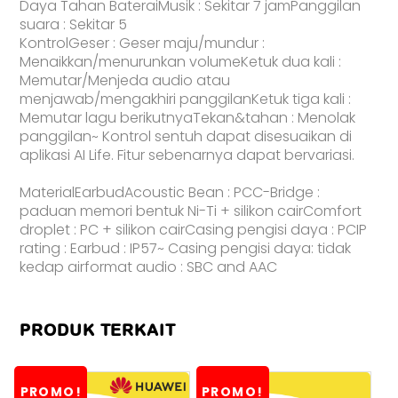
Daya Tahan BateraiMusik : Sekitar 7 jamPanggilan
suara : Sekitar 5
KontrolGeser : Geser maju/mundur :
Menaikkan/menurunkan volumeKetuk dua kali :
Memutar/Menjeda audio atau
menjawab/mengakhiri panggilanKetuk tiga kali :
Memutar lagu berikutnyaTekan&tahan : Menolak
panggilan~ Kontrol sentuh dapat disesuaikan di
aplikasi AI Life. Fitur sebenarnya dapat bervariasi.
MaterialEarbudAcoustic Bean : PCC-Bridge :
paduan memori bentuk Ni-Ti + silikon cairComfort
droplet : PC + silikon cairCasing pengisi daya : PCIP
rating : Earbud : IP57~ Casing pengisi daya: tidak
kedap airformat audio : SBC and AAC
PRODUK TERKAIT
PROMO!
PROMO!