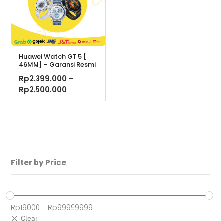
Huawei Watch GT 5 [
46MM] – Garansi Resmi
Rp
2.399.000
–
Rentang
Rp
2.500.000
harga:
Rp2.399.000
hingga
Rp2.500.000
Filter by Price
Rp
19000
-
Rp
99999999