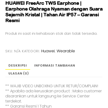
HUAWEI FreeArc TWS Earphone |
Earphone Olahraga Nyaman dengan Suara
Sejernih Kristal | Tahan Air IP57 – Garansi
Resmi
Produk ini saat ini kehabisan stok dan tidak tersedia.
Huawei
Wearable
SKU:
N/A
KATEGORI:
,
DESKRIPSI
INFORMASI TAMBAHAN
ULASAN (0)
** WAJIB VIDEO UNBOXING UNTUK RETUR/COMPLAIN!
** Apabila ada kerusakan product : Maka customer
disarankan untuk langsung ke Service Center
terdekat.
** Garansi Resmi 1 Tahun