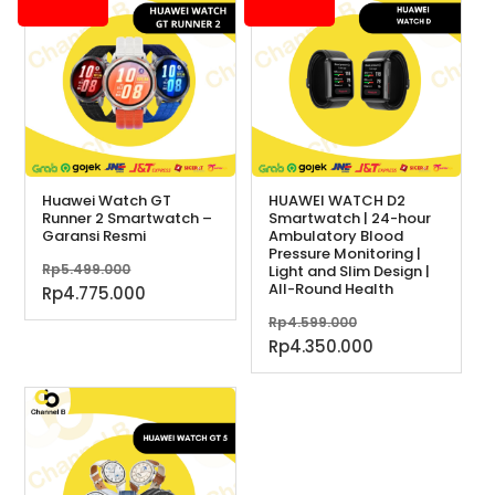
Huawei Watch GT
HUAWEI WATCH D2
Runner 2 Smartwatch –
Smartwatch | 24-hour
Garansi Resmi
Ambulatory Blood
Pressure Monitoring |
Harga
Rp
5.499.000
Light and Slim Design |
All-Round Health
aslinya
Harga
Rp
4.775.000
adalah:
saat
Harga
Rp
4.599.000
Rp5.499.000.
ini
aslinya
Harga
Rp
4.350.000
adalah:
adalah:
saat
Rp4.775.000.
Rp4.599.000.
ini
adalah:
Rp4.350.000.