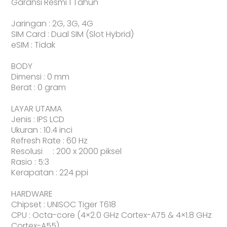
Garansi Resmi 1 Tahun
Jaringan : 2G, 3G, 4G
SIM Card : Dual SIM (Slot Hybrid)
eSIM : Tidak
BODY
Dimensi : 0 mm
Berat : 0 gram
LAYAR UTAMA
Jenis : IPS LCD
Ukuran : 10.4 inci
Refresh Rate : 60 Hz
Resolusi : 200 x 2000 piksel
Rasio : 5:3
Kerapatan : 224 ppi
HARDWARE
Chipset : UNISOC Tiger T618
CPU : Octa-core (4×2.0 GHz Cortex-A75 & 4×1.8 GHz
Cortex-A55)