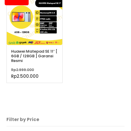
Rp7.599.000.
Huawei Matepad SE 11″ [
6GB / 128GB ] Garansi
Resmi
Harga
Rp
2.999.000
aslinya
Harga
Rp
2.500.000
adalah:
saat
Rp2.999.000.
ini
adalah:
Rp2.500.000.
Filter by Price