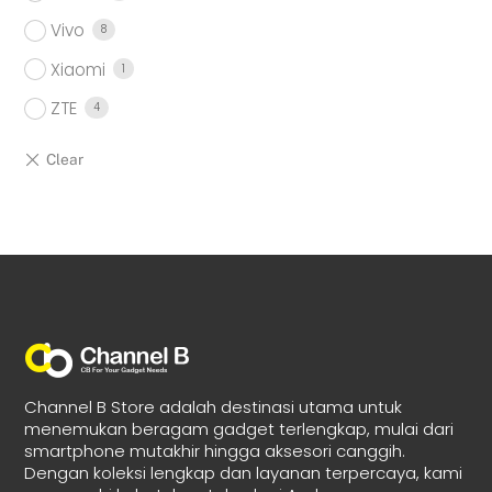
Vivo
8
Xiaomi
1
ZTE
4
Channel B Store adalah destinasi utama untuk
menemukan beragam gadget terlengkap, mulai dari
smartphone mutakhir hingga aksesori canggih.
Dengan koleksi lengkap dan layanan terpercaya, kami