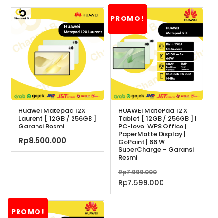
PROMO!
Huawei Matepad 12X
HUAWEI MatePad 12 X
Laurent [ 12GB / 256GB ]
Tablet [ 12GB / 256GB ] |
Garansi Resmi
PC-level WPS Office |
PaperMatte Display |
Rp
8.500.000
GoPaint | 66 W
SuperCharge – Garansi
Resmi
Harga
Rp
7.999.000
aslinya
Harga
Rp
7.599.000
adalah:
saat
Rp7.999.000.
ini
PROMO!
adalah: