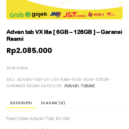
Advan tab VX lite [ 6GB – 128GB ] – Garansi
Resmi
Rp
2.085.000
Stok habis
SKU:
ADVAN-TAB-VX-LITE-RAM-6GB-ROM-128GB-
Advan
Tablet
GARANSI-RESMI
KATEGORI:
,
DESKRIPSI
ULASAN (0)
Free Case Advan Tab XV Lite