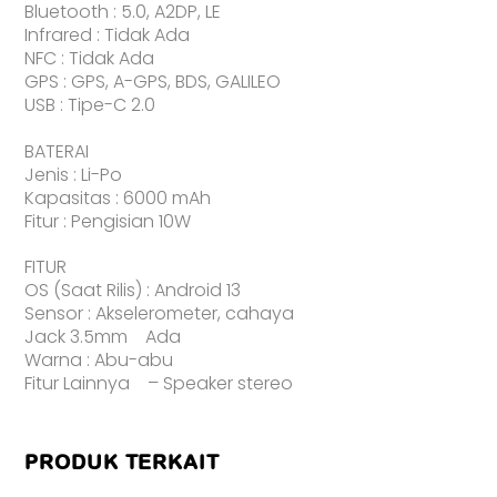
Bluetooth : 5.0, A2DP, LE
Infrared : Tidak Ada
NFC : Tidak Ada
GPS : GPS, A-GPS, BDS, GALILEO
USB : Tipe-C 2.0
BATERAI
Jenis : Li-Po
Kapasitas : 6000 mAh
Fitur : Pengisian 10W
FITUR
OS (Saat Rilis) : Android 13
Sensor : Akselerometer, cahaya
Jack 3.5mm Ada
Warna : Abu-abu
Fitur Lainnya – Speaker stereo
PRODUK TERKAIT