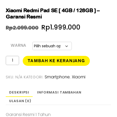
Xiaomi Redmi Pad SE [ 4GB / 128GB ] –
Garansi Resmi
Harga
Harga
Rp
1.999.000
Rp
2.099.000
aslinya
saat
adalah:
ini
WARNA
Rp2.099.000.
adalah:
Kuantitas
TAMBAH KE KERANJANG
Xiaomi
Rp1.999.00
Redmi
Pad
Smartphone
Xiaomi
SKU:
N/A
KATEGORI:
,
SE
[
4GB
DESKRIPSI
INFORMASI TAMBAHAN
/
ULASAN (0)
128GB
]
-
Garansi Resmi 1 Tahun