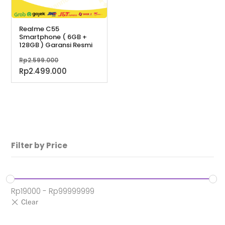
Realme C55
Smartphone ( 6GB +
128GB ) Garansi Resmi
Harga
Rp
2.599.000
aslinya
Harga
Rp
2.499.000
adalah:
saat
Rp2.599.000.
ini
adalah:
Rp2.499.000.
Filter by Price
Rp
19000
-
Rp
99999999