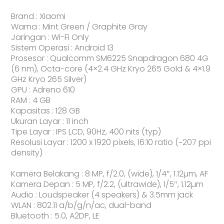
Garansi
Resmi
Brand : Xiaomi
Warna : Mint Green / Graphite Gray
Jaringan : Wi-Fi Only
Sistem Operasi : Android 13
Prosesor : Qualcomm SM6225 Snapdragon 680 4G
(6 nm), Octa-core (4×2.4 GHz Kryo 265 Gold & 4×1.9
GHz Kryo 265 Silver)
GPU : Adreno 610
RAM : 4 GB
Kapasitas : 128 GB
Ukuran Layar : 11 inch
Tipe Layar : IPS LCD, 90Hz, 400 nits (typ)
Resolusi Layar : 1200 x 1920 pixels, 16:10 ratio (~207 ppi
density)
Kamera Belakang : 8 MP, f/2.0, (wide), 1/4″, 1.12µm, AF
Kamera Depan : 5 MP, f/2.2, (ultrawide), 1/5″, 1.12µm
Audio : Loudspeaker (4 speakers) & 3.5mm jack
WLAN : 802.11 a/b/g/n/ac, dual-band
Bluetooth : 5.0, A2DP, LE