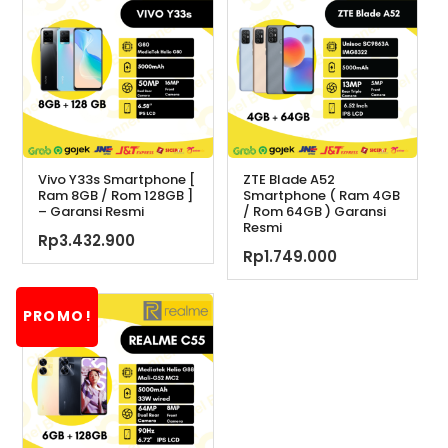
Vivo Y33s Smartphone [
ZTE Blade A52
Ram 8GB / Rom 128GB ]
Smartphone ( Ram 4GB
– Garansi Resmi
/ Rom 64GB ) Garansi
Resmi
Rp
3.432.900
Rp
1.749.000
PROMO!