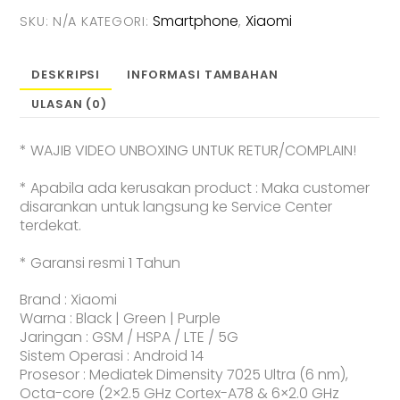
Smartphone
Xiaomi
SKU:
N/A
KATEGORI:
,
DESKRIPSI
INFORMASI TAMBAHAN
ULASAN (0)
* WAJIB VIDEO UNBOXING UNTUK RETUR/COMPLAIN!
* Apabila ada kerusakan product : Maka customer
disarankan untuk langsung ke Service Center
terdekat.
* Garansi resmi 1 Tahun
Brand : Xiaomi
Warna : Black | Green | Purple
Jaringan : GSM / HSPA / LTE / 5G
Sistem Operasi : Android 14
Prosesor : Mediatek Dimensity 7025 Ultra (6 nm),
Octa-core (2×2.5 GHz Cortex-A78 & 6×2.0 GHz