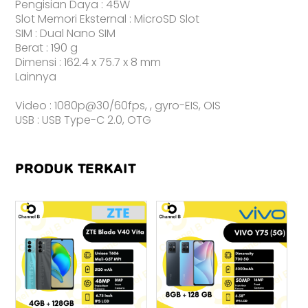
Pengisian Daya : 45W
Slot Memori Eksternal : MicroSD Slot
SIM : Dual Nano SIM
Berat : 190 g
Dimensi : 162.4 x 75.7 x 8 mm
Lainnya
Video : 1080p@30/60fps, , gyro-EIS, OIS
USB : USB Type-C 2.0, OTG
PRODUK TERKAIT