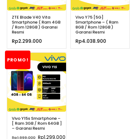
ZTE Blade V40 Vita
Vivo Y75 [5G]
Smartphone ( Ram 4GB
Smartphone – ( Ram
/ Rom 128GB ) Garansi
8GB / Rom 128GB )
Resmi
Garansi Resmi
Rp
2.299.000
Rp
4.038.900
PROMO!
Vivo Y15s Smartphone –
[ Ram 3GB / Rom 64GB ]
– Garansi Resmi
Harga
Harga
Rp
1.299.000
Rp
1.999.000