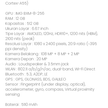
Cortex-A55)
GPU : IMG BXM-8-256
RAM : 12 GB
Kapasitas : 512 GB
Ukuran Layar : 6.67 inch
Tipe Layar : AMOLED, 120Hz, HDR10+, 1200 nits (HBM),
2100 nits (peak)
Resolusi Layar : 1080 x 2400 pixels, 20:9 ratio (~395
ppi density)
Kamera Belakang : 108 MP + 8 MP + 2 MP
Kamera Depan : 20 MP
Audio : Loudspeaker & 3.5mm jack
WLAN : 802.11 a/b/g/n/ac, dual-band, Wi-Fi Direct
Bluetooth : 5.3, A2DP, LE
GPS : GPS, GLONASS, BDS, GALILEO
Sensor : Fingerprint (under display, optical),
accelerometer, gyro, compass, Virtual proximity
sensing
Baterai : 5110 mAh