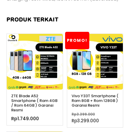
PRODUK TERKAIT
PROMO!
ZTE Blade A52
Vivo Y33T Smartphone (
Smartphone ( Ram 4GB
Ram 8GB + Rom 128GB )
/ Rom 64GB ) Garansi
Garansi Resmi
Resmi
Harga
Rp
3.399.000
Rp
1.749.000
aslinya
Harga
Rp
3.299.000
adalah:
saat