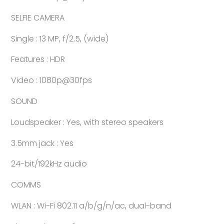
SELFIE CAMERA
Single : 13 MP, f/2.5, (wide)
Features : HDR
Video : 1080p@30fps
SOUND
Loudspeaker : Yes, with stereo speakers
3.5mm jack : Yes
24-bit/192kHz audio
COMMS
WLAN : Wi-Fi 802.11 a/b/g/n/ac, dual-band