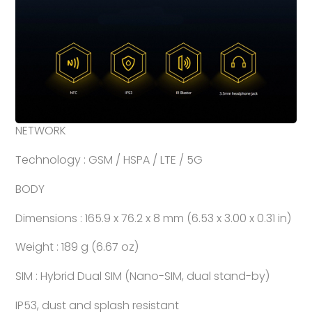
NETWORK
Technology : GSM / HSPA / LTE / 5G
BODY
Dimensions : 165.9 x 76.2 x 8 mm (6.53 x 3.00 x 0.31 in)
Weight : 189 g (6.67 oz)
SIM : Hybrid Dual SIM (Nano-SIM, dual stand-by)
IP53, dust and splash resistant