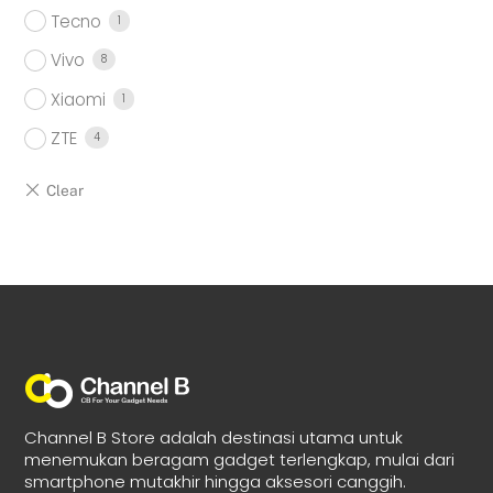
Tecno
1
Vivo
8
Xiaomi
1
ZTE
4
Channel B Store adalah destinasi utama untuk
menemukan beragam gadget terlengkap, mulai dari
smartphone mutakhir hingga aksesori canggih.