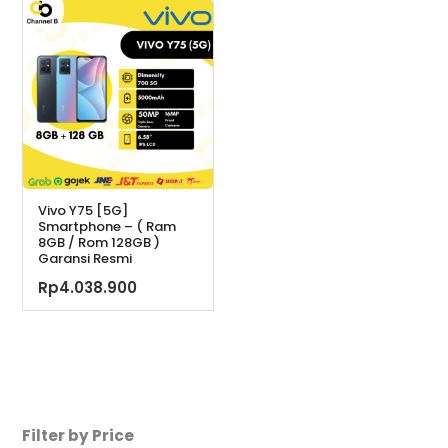
Rp3.399.000.
ini
adalah:
Rp3.299.000.
Vivo Y75 [5G]
Smartphone – ( Ram
8GB / Rom 128GB )
Garansi Resmi
Rp
4.038.900
Filter by Price