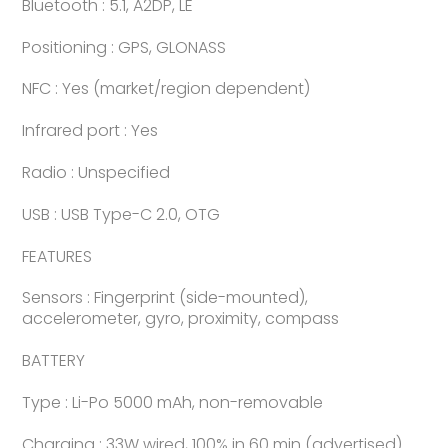
Bluetooth : 5.1, A2DP, LE
Positioning : GPS, GLONASS
NFC : Yes (market/region dependent)
Infrared port : Yes
Radio : Unspecified
USB : USB Type-C 2.0, OTG
FEATURES
Sensors : Fingerprint (side-mounted),
accelerometer, gyro, proximity, compass
BATTERY
Type : Li-Po 5000 mAh, non-removable
Charging : 33W wired, 100% in 60 min (advertised)