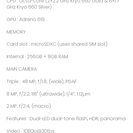
CPU : Octa-core (2×2.2 GHz Kryo 660 Gold & 6×1.7
GHz Kryo 660 Silver)
GPU : Adreno 619
MEMORY
Card slot : microSDXC (uses shared SIM slot)
Internal : 256GB + 8GB RAM
MAIN CAMERA
Triple : 48 MP, f/1.8, (wide), PDAF
8 MP, f/2.2, 118˚ (ultrawide), 1/4″, 1.12µm
2 MP, f/2.4, (macro)
Features : Dual-LED dual-tone flash, HDR, panorama
Video : 1080p@30fps