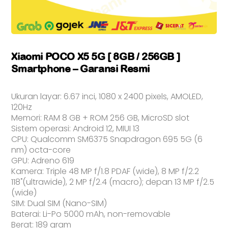
Xiaomi POCO X5 5G [ 8GB / 256GB ]
Smartphone – Garansi Resmi
Ukuran layar: 6.67 inci, 1080 x 2400 pixels, AMOLED,
120Hz
Memori: RAM 8 GB + ROM 256 GB, MicroSD slot
Sistem operasi: Android 12, MIUI 13
CPU: Qualcomm SM6375 Snapdragon 695 5G (6
nm) octa-core
GPU: Adreno 619
Kamera: Triple 48 MP f/1.8 PDAF (wide), 8 MP f/2.2
118˚(ultrawide), 2 MP f/2.4 (macro); depan 13 MP f/2.5
(wide)
SIM: Dual SIM (Nano-SIM)
Baterai: Li-Po 5000 mAh, non-removable
Berat: 189 gram