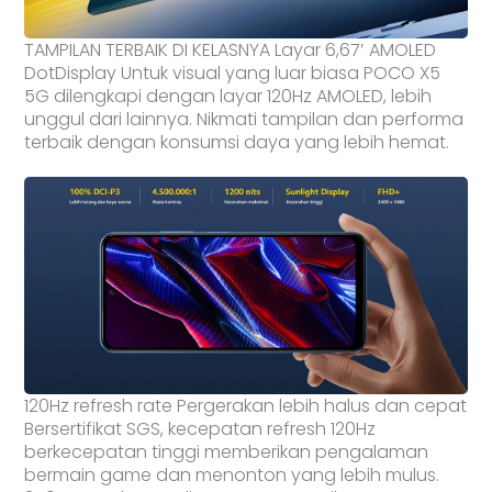
TAMPILAN TERBAIK DI KELASNYA Layar 6,67′ AMOLED
DotDisplay Untuk visual yang luar biasa POCO X5
5G dilengkapi dengan layar 120Hz AMOLED, lebih
unggul dari lainnya. Nikmati tampilan dan performa
terbaik dengan konsumsi daya yang lebih hemat.
120Hz refresh rate Pergerakan lebih halus dan cepat
Bersertifikat SGS, kecepatan refresh 120Hz
berkecepatan tinggi memberikan pengalaman
bermain game dan menonton yang lebih mulus.