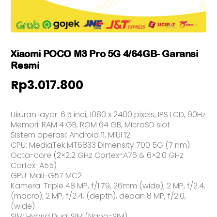
Xiaomi POCO M3 Pro 5G 4/64GB- Garansi
Resmi
Rp
3.017.800
Ukuran layar: 6.5 inci, 1080 x 2400 pixels, IPS LCD, 90Hz
Memori: RAM 4 GB, ROM 64 GB, MicroSD slot
Sistem operasi: Android 11, MIUI 12
CPU: MediaTek MT6833 Dimensity 700 5G (7 nm)
Octa-core (2×2.2 GHz Cortex-A76 & 6×2.0 GHz
Cortex-A55)
GPU: Mali-G57 MC2
Kamera: Triple 48 MP, f/1.79, 26mm (wide); 2 MP, f/2.4,
(macro); 2 MP, f/2.4, (depth), depan 8 MP, f/2.0,
(wide)
SIM: Hybrid Dual SIM (Nano-SIM)