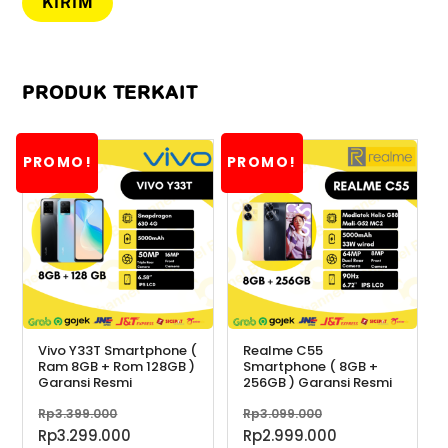
PRODUK TERKAIT
PROMO!
PROMO!
Vivo Y33T Smartphone (
Realme C55
Ram 8GB + Rom 128GB )
Smartphone ( 8GB +
Garansi Resmi
256GB ) Garansi Resmi
Harga
Harga
Rp
3.399.000
Rp
3.099.000
aslinya
aslinya
Harga
Harga
Rp
3.299.000
Rp
2.999.000