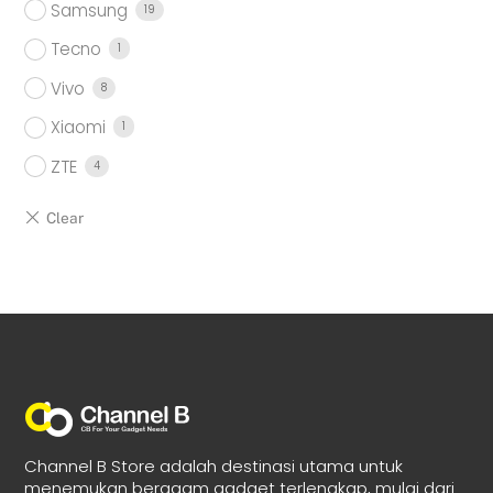
Samsung
19
Tecno
1
Vivo
8
Xiaomi
1
ZTE
4
Channel B Store adalah destinasi utama untuk
menemukan beragam gadget terlengkap, mulai dari