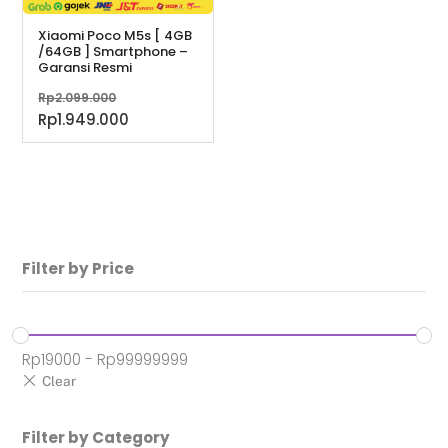
Xiaomi Poco M5s [ 4GB
/64GB ] Smartphone –
Garansi Resmi
Harga
Rp
2.099.000
aslinya
Harga
Rp
1.949.000
adalah:
saat
Rp2.099.000.
ini
adalah:
Rp1.949.000.
Filter by Price
Rp
19000
-
Rp
99999999
Filter by Category