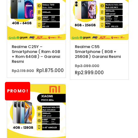
Realme C25Y –
Realme C55
Smartphone ( Ram 4GB
Smartphone ( 8GB +
+ Rom 64GB ) – Garansi
256GB ) Garansi Resmi
Resmi
Harga
Rp
3.099.000
Harga
Harga
Rp
1.875.000
Rp
2.119.900
aslinya
Harga
Rp
2.999.000
aslinya
saat
adalah:
saat
adalah:
ini
Rp3.099.000.
ini
Rp2.119.900.
adalah:
PROMO!
adalah:
Rp1.875.000.
Rp2.999.000.