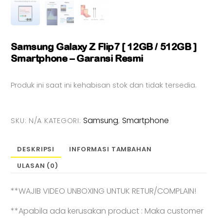
Samsung Galaxy Z Flip7 [ 12GB / 512GB ]
Smartphone – Garansi Resmi
Produk ini saat ini kehabisan stok dan tidak tersedia.
Samsung
Smartphone
SKU:
N/A
KATEGORI:
,
DESKRIPSI
INFORMASI TAMBAHAN
ULASAN (0)
**WAJIB VIDEO UNBOXING UNTUK RETUR/COMPLAIN!
**Apabila ada kerusakan product : Maka customer