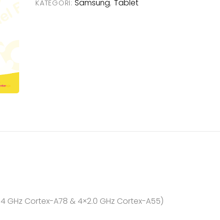
Samsung
Tablet
KATEGORI:
,
Rp6.35
S9
FE
Wi-
Fi
[
6GB
/
128GB
]
-
Garansi
Resmi
2.4 GHz Cortex-A78 & 4×2.0 GHz Cortex-A55)