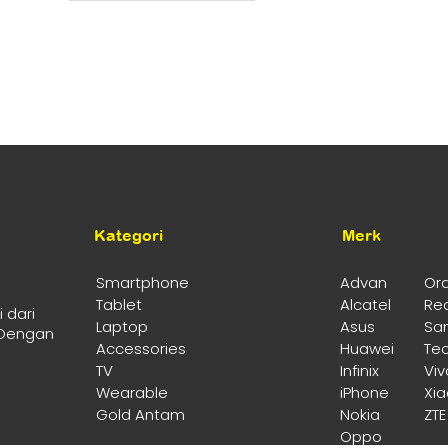
Rp2.999.000.
ini
adalah:
Rp2.599.000.
Kategori
Merk
Smartphone
Advan
Or
Tablet
Alcatel
Re
 dari
Laptop
Asus
Sa
 Dengan
Accessories
Huawei
Te
TV
Infinix
Viv
Wearable
iPhone
Xi
Gold Antam
Nokia
ZTE
Oppo