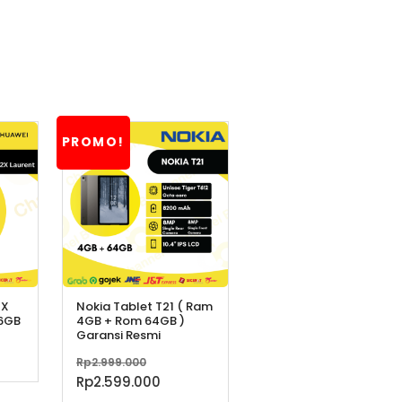
PROMO!
2X
Nokia Tablet T21 ( Ram
56GB
4GB + Rom 64GB )
Garansi Resmi
Harga
Rp
2.999.000
aslinya
Harga
Rp
2.599.000
adalah:
saat