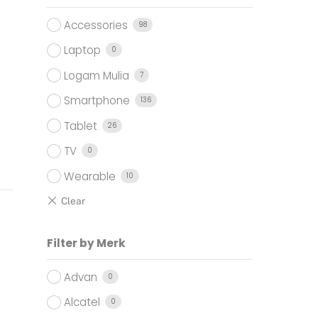
0.000.
Accessories
98
Laptop
0
Logam Mulia
7
Smartphone
136
Tablet
26
TV
0
Wearable
10
Filter by Merk
Advan
0
Alcatel
0