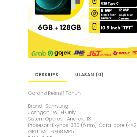
DESKRIPSI
ULASAN (0)
Garansi Resmi 1 Tahun
Brand : Samsung
Jaringan : Wi-Fi Only
Sistem Operasi : Android 13
Prosesor : Exynos 1380 (5 nm), Octa-core (4×
GPU : Mali-G68 MP5