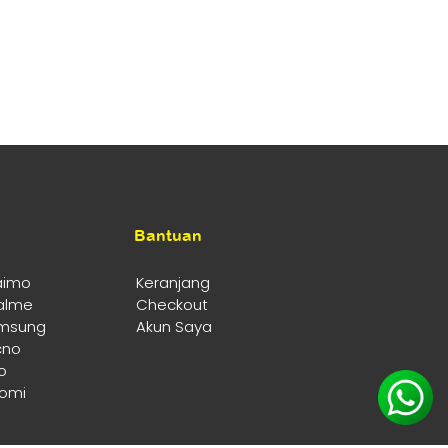
Bantuan
aimo
Keranjang
alme
Checkout
msung
Akun Saya
cno
o
aomi