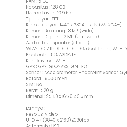
RAM : 6 GB
Kapasitas : 128 GB
Ukuran Layar : 10.9 inch
Tipe Layar : TFT
Resolusi Layar : 1440 x 2304 pixels (WUXGA+)
Kamera Belakang : 8 MP (wide)
Kamera Depan : 12 MP (ultrawide)
Audio : Loudspeaker (stereo)
WLAN : 802.11 a/b/g/n/ac/6, dual-band, Wi-Fi D
Bluetooth : 5.3, A2DP, LE
Konektivitas : Wi-Fi
GPS : GPS, GLONASS, GALILEO
Sensor : Accelerometer, Fingerprint Sensor, G
Baterai : 8000 mAh
SIM : No
Berat : 520 g
Dimensi : 254,3 x 165,8 x 6,5 mm
Lainnya :
Resolusi VIdeo
UHD 4K (3840 x 2160) @30fps
Antarmuka USB