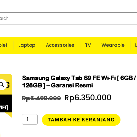
let
Laptop
Accessories
TV
Wearable
Samsung Galaxy Tab S9 FE Wi-Fi [ 6GB /
128GB ] – Garansi Resmi
Harga
Harg
Rp
6.350.000
Rp
6.499.000
aslinya
saat
Kuantitas
adalah:
ini
TAMBAH KE KERANJANG
Samsung
Rp6.499.000.
adala
Galaxy
Tab