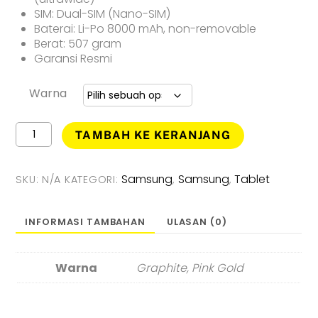
SIM: Dual-SIM (Nano-SIM)
Baterai: Li-Po 8000 mAh, non-removable
Berat: 507 gram
Garansi Resmi
Warna
Kuantitas
TAMBAH KE KERANJANG
Samsung
Galaxy
Tab
Samsung
Samsung
Tablet
SKU:
N/A
KATEGORI:
,
,
S8
5G
[8GB/128GB]
INFORMASI TAMBAHAN
ULASAN (0)
Garansi
Resmi
Warna
Graphite, Pink Gold