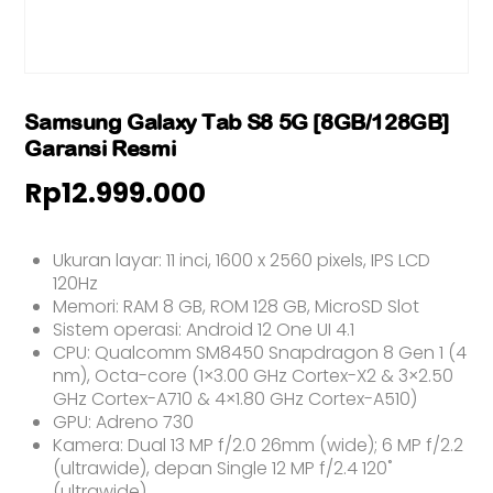
Samsung Galaxy Tab S8 5G [8GB/128GB]
Garansi Resmi
Rp
12.999.000
Ukuran layar: 11 inci, 1600 x 2560 pixels, IPS LCD
120Hz
Memori: RAM 8 GB, ROM 128 GB, MicroSD Slot
Sistem operasi: Android 12 One UI 4.1
CPU: Qualcomm SM8450 Snapdragon 8 Gen 1 (4
nm), Octa-core (1×3.00 GHz Cortex-X2 & 3×2.50
GHz Cortex-A710 & 4×1.80 GHz Cortex-A510)
GPU: Adreno 730
Kamera: Dual 13 MP f/2.0 26mm (wide); 6 MP f/2.2
(ultrawide), depan Single 12 MP f/2.4 120˚
(ultrawide)