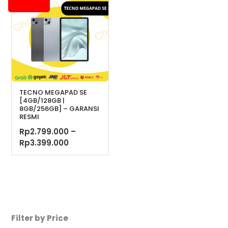
TECNO MEGAPAD SE
[4GB/128GB |
8GB/256GB] – GARANSI
RESMI
Rp
2.799.000
–
Rentang
Rp
3.399.000
harga:
Rp2.799.000
hingga
Rp3.399.000
Filter by Price