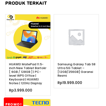
PRODUK TERKAIT
HUAWEI MatePad 11.5-
Samsung Galaxy Tab S8
inch New Tablet Bartokr
Ultra 5G Tablet –
[ 6GB / 128GB ] | PC-
[12GB/256GB] Garansi
level WPS Office |
Resmi
Keyboard | HUAWEI
Rp
19.999.000
Notes | 120Hz Display
Rp
3.999.000
PROMO!