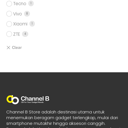
Tecno
1
Vivo
8
Xiaomi
1
ZTE
4
Channel B Store adalah destinasi utama untuk
menemukan beragam gadget terlengkap, mulai dari
smartphone mutakhir hingga aksesori canggih.