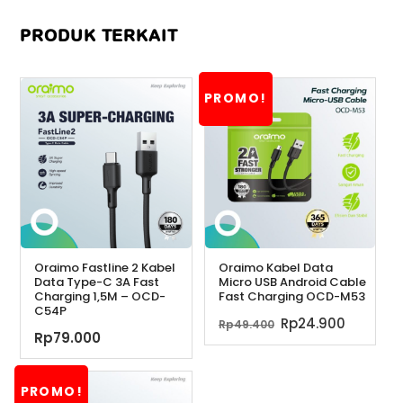
PRODUK TERKAIT
PROMO!
Oraimo Fastline 2 Kabel
Oraimo Kabel Data
Data Type-C 3A Fast
Micro USB Android Cable
Charging 1,5M – OCD-
Fast Charging OCD-M53
C54P
Harga
Harga
Rp
24.900
Rp
49.400
Rp
79.000
aslinya
saat
adalah:
ini
Rp49.400.
adalah:
PROMO!
Rp24.90