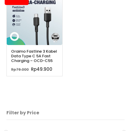
Oraimo Fastline 3 Kabel
Data Type C 5A Fast
Charging – OCD-C55
Harga
Harga
Rp
49.900
Rp
79.000
aslinya
saat
adalah:
ini
Rp79.000.
adalah:
Rp49.900.
Filter by Price