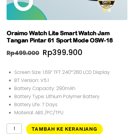
Oraimo Watch Lite Smart Watch Jam
Tangan Pintar 61 Sport Mode OSW-18
Harga
Harga
Rp
399.900
Rp
499.000
aslinya
saat
Screen Size: 1.69” TFT 240*280 LCD Display
adalah:
ini
BT Version: V5.1
Rp499.000.
adalah:
Battery Capacity: 290mAh
Rp399.900.
Battery Type: Lithium Polymer Battery
Battery Life: 7 Days
Material: ABS /PC/TPU
Kuantitas
TAMBAH KE KERANJANG
Oraimo