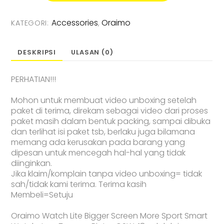
Watch
Lite
Accessories
Oraimo
KATEGORI:
,
Smart
Watch
Jam
DESKRIPSI
ULASAN (0)
Tangan
Pintar
PERHATIAN!!!
61
Sport
Mohon untuk membuat video unboxing setelah
Mode
paket di terima, direkam sebagai video dari proses
OSW-
paket masih dalam bentuk packing, sampai dibuka
18
dan terlihat isi paket tsb, berlaku juga bilamana
memang ada kerusakan pada barang yang
dipesan untuk mencegah hal-hal yang tidak
diinginkan.
Jika klaim/komplain tanpa video unboxing= tidak
sah/tidak kami terima. Terima kasih
Membeli=Setuju
Oraimo Watch Lite Bigger Screen More Sport Smart