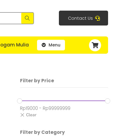
Contact Us
Cart
Logam Mulia
Menu
Filter by Price
Rp
19000
-
Rp
99999999
Filter by Category