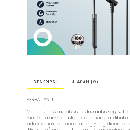
DESKRIPSI
ULASAN (0)
PERHATIAN!!!
Mohon untuk membuat video unboxing setelah 
masih dalam bentuk packing, sampai dibuka d
ada kerusakan pada barang yang dipesan unt
Jika klaim/komplain tanpa video unboxing= ti