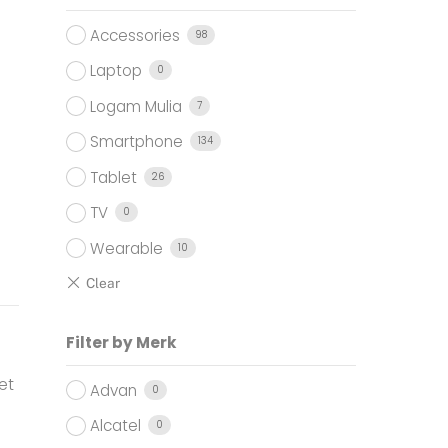
Accessories
98
Laptop
0
Logam Mulia
7
Smartphone
134
Tablet
26
TV
0
Wearable
10
Filter by Merk
et
Advan
0
Alcatel
0