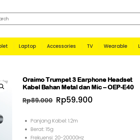
let
Laptop
Accessories
TV
Wearable
Oraimo Trumpet 3 Earphone Headset
Kabel Bahan Metal dan Mic – OEP-E40
Harga
Harga
Rp
59.900
Rp
89.000
aslinya
saat
Panjang Kabel: 1.2m
adalah:
ini
Berat: 15g
Rp89.000.
adalah:
Frekuensi: 20-20000Hz