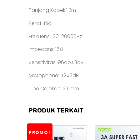
Panjang Kabel: 1.2m
Berat: 15g
Frekuensi: 20-20000Hz
Impedansi:16Ω
Sensitivitas: 96db±3dB
Microphone: 42±3dB
Tipe Colokan: 3.5mm
PRODUK TERKAIT
PROMO!