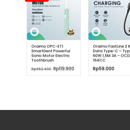
Oraimo OPC-ET1
Oraimo FastLine 2 
SmartDent Powerful
Data Type-C – Ty
Sonic Motor Electric
60W 1,5M 3A – OCD
Toothbrush
154CC
Harga
Harga
Rp
119.900
Rp
59.000
Rp
352.400
aslinya
saat
adalah:
ini
Rp352.400.
adalah:
Rp119.900.