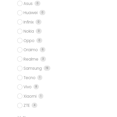
Asus
0
Huawei
0
Infinix
0
.
Nokia
0
Oppo
0
Oraimo
6
Realme
3
Samsung
19
Tecno
1
Vivo
8
Xiaomi
1
ZTE
4