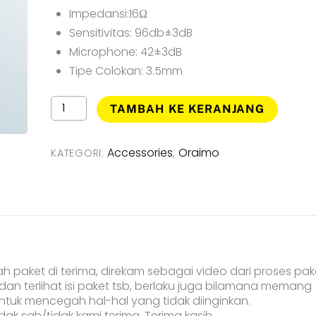
Rp59.900.
Impedansi:16Ω
Sensitivitas: 96db±3dB
Microphone: 42±3dB
Tipe Colokan: 3.5mm
Kuantitas
TAMBAH KE KERANJANG
Oraimo
Trumpet
3
Accessories
Oraimo
KATEGORI:
,
Earphone
Headset
Kabel
Bahan
Metal
dan
Mic
-
paket di terima, direkam sebagai video dari proses pak
OEP-
an terlihat isi paket tsb, berlaku juga bilamana memang
E40
uk mencegah hal-hal yang tidak diinginkan.
dak sah/tidak kami terima. Terima kasih