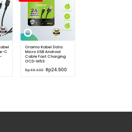
Kabel
Oraimo Kabel Data
pe-C
Micro USB Android
-
Cable Fast Charging
OCD-M53
Harga
Harga
Rp
24.900
Rp
49.400
aslinya
saat
adalah:
ini
Rp49.400.
adalah:
Rp24.900.