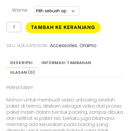
Warna
Kuantitas
TAMBAH KE KERANJANG
Oraimo
Toast
10
Accessories
Oraimo
SKU:
N/A
KATEGORI:
,
Pro
Powerbank
10000mAH
DESKRIPSI
INFORMASI TAMBAHAN
Triple
ULASAN (0)
Output
OPB-
P118Q
PERHATIAN!!!
Mohon untuk membuat video unboxing setelah
paket di terima, direkam sebagai video dari proses
paket masih dalam bentuk packing, sampai dibuka
dan terlihat isi paket tsb, berlaku juga bilamana
memang ada kerusakan pada barang yang
dipesan untuk mencegah hal-hal yang tidak