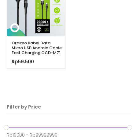
Oraimo Kabel Data
Micro USB Android Cable
Fast Charging OCD-M71
Rp
59.500
Filter by Price
Rp
19000
-
Rp
99999999