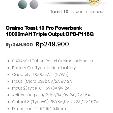
Oraimo Toast 10 Pro Powerbank
10000mAH Triple Output OPB-P118Q
Harga
Harga
Rp
249.900
Rp
349.900
aslinya
saat
GARANSI: 1 Tahun Resmi Oraimo Indonesia
adalah:
ini
Battery Cell Type: Lithium battery
Rp349.900.
adalah:
Capacity: 10000mAh（37Wh)
Rp249.900.
Input 1(Micro USB): 5V/2A 9V 2A
Input 2(Type-C): 5V/3A 9V 2A
Anifast Output 1/ 2: 5V/3A ,9V 2A ,12V 1.5A
Output 3 (Type-C): 5V/3A ,9V 2.22A ,12V 1.67A
Dimensions: 149*69*15.5mm