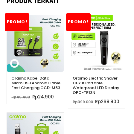
PRODUK TERKAIT
PROMO!
PROMO!
Oraimo Kabel Data
Oraimo Electric Shaver
Micro USB Android Cable
Cukur Portable
Fast Charging OCD-M53
Waterproof LED Display
OPC-TR13N
Harga
Harga
Rp
24.900
Rp
49.400
Harga
Harg
Rp
269.900
Rp
399.000
aslinya
saat
aslinya
saat
adalah:
ini
adalah:
ini
Rp49.400.
adalah:
Rp399.000.
adala
Rp24.900.
Rp269