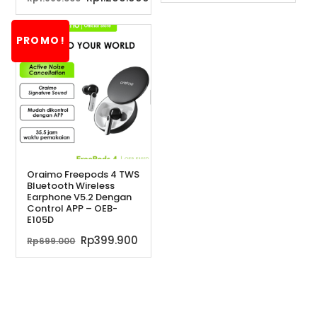
aslinya
saat
adalah:
ini
PROMO!
Rp1.999.000.
adalah:
Rp1.299.000.
Oraimo Freepods 4 TWS
Bluetooth Wireless
Earphone V5.2 Dengan
Control APP – OEB-
E105D
Harga
Harga
Rp
399.900
Rp
699.000
aslinya
saat
adalah:
ini
Rp699.000.
adalah:
Rp399.900.