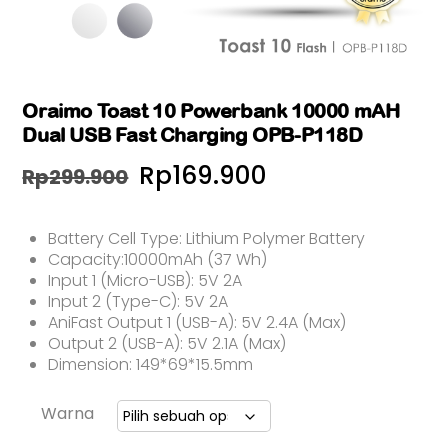
Oraimo Toast 10 Powerbank 10000 mAH
Dual USB Fast Charging OPB-P118D
Harga
Harga
Rp
169.900
Rp
299.900
aslinya
saat
Battery Cell Type: Lithium Polymer Battery
adalah:
ini
Capacity:10000mAh (37 Wh)
Rp299.900.
adalah:
Input 1 (Micro-USB): 5V 2A
Input 2 (Type-C): 5V 2A
Rp169.900.
AniFast Output 1 (USB-A): 5V 2.4A (Max)
Output 2 (USB-A): 5V 2.1A (Max)
Dimension: 149*69*15.5mm
Warna