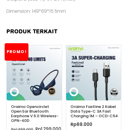
Dimension: 149*69*15.5mm
PRODUK TERKAIT
PROMO!
Oraimo Opencirclet
Oraimo Fastline 2 Kabel
Open Ear Bluetooth
Data Type-C 3A Fast
Earphone V.5.0 Wireless-
Charging 1M – OCD-C54
OPN-40D
Rp
69.000
Harga
Harga
Rp
1.299.000
Rp
1.999.000