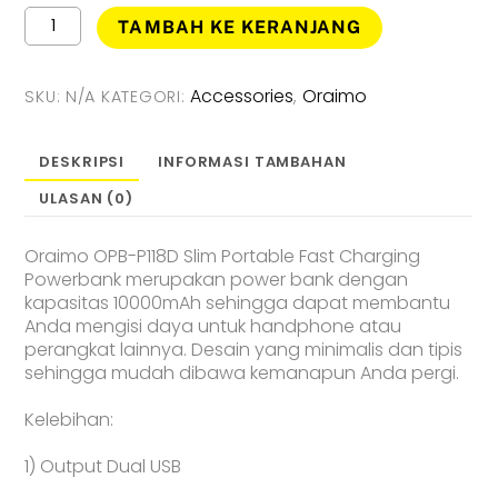
Kuantitas
TAMBAH KE KERANJANG
Oraimo
Toast
10
Accessories
Oraimo
SKU:
N/A
KATEGORI:
,
Powerbank
10000
mAH
DESKRIPSI
INFORMASI TAMBAHAN
Dual
ULASAN (0)
USB
Fast
Charging
Oraimo OPB-P118D Slim Portable Fast Charging
OPB-
Powerbank merupakan power bank dengan
P118D
kapasitas 10000mAh sehingga dapat membantu
Anda mengisi daya untuk handphone atau
perangkat lainnya. Desain yang minimalis dan tipis
sehingga mudah dibawa kemanapun Anda pergi.
Kelebihan:
1) Output Dual USB