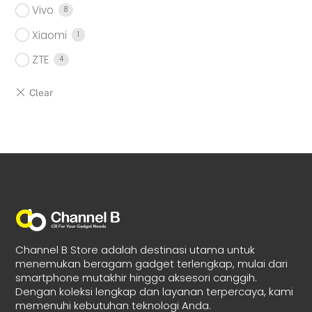
Vivo
8
Xiaomi
1
ZTE
4
Channel B Store adalah destinasi utama untuk
menemukan beragam gadget terlengkap, mulai dari
smartphone mutakhir hingga aksesori canggih.
Dengan koleksi lengkap dan layanan terpercaya, kami
memenuhi kebutuhan teknologi Anda.