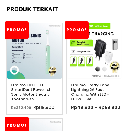
PRODUK TERKAIT
PROMO!
PROMO!
Oraimo OPC-ET1
Oraimo Firefly Kabel
SmartDent Powerful
Lightning 2A Fast
Sonic Motor Electric
Charging With LED –
Toothbrush
OCW-E66S
Harga
Harga
Ren
Rp
119.900
Rp
49.900
–
Rp
59.900
Rp
352.400
aslinya
saat
harg
adalah:
ini
Rp49
PROMO!
Rp352.400.
adalah:
hing