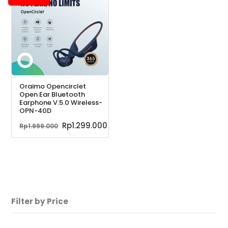
Rp119.900.
Rp59
Oraimo Opencirclet
Open Ear Bluetooth
Earphone V.5.0 Wireless-
OPN-40D
Harga
Harga
Rp
1.299.000
Rp
1.999.000
aslinya
saat
adalah:
ini
Rp1.999.000.
adalah:
Rp1.299.000.
Filter by Price