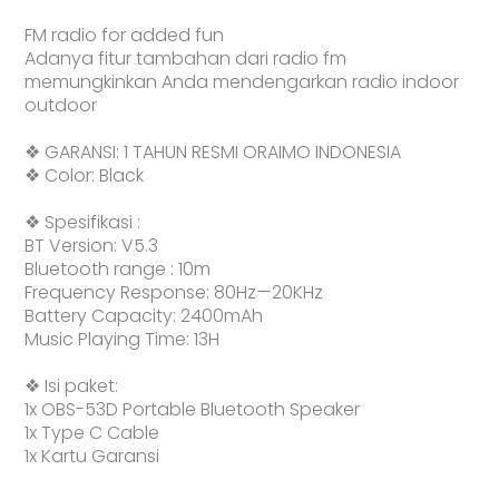
FM radio for added fun
Adanya fitur tambahan dari radio fm
memungkinkan Anda mendengarkan radio indoor
outdoor
❖ GARANSI: 1 TAHUN RESMI ORAIMO INDONESIA
❖ Color: Black
❖ Spesifikasi :
BT Version: V5.3
Bluetooth range : 10m
Frequency Response: 80Hz—20KHz
Battery Capacity: 2400mAh
Music Playing Time: 13H
❖ Isi paket:
1x OBS-53D Portable Bluetooth Speaker
1x Type C Cable
1x Kartu Garansi