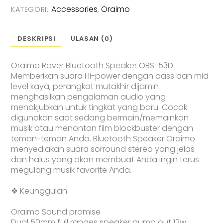
Bass
Accessories
Oraimo
KATEGORI:
,
Speaker
Bluetooth
5.3
DESKRIPSI
ULASAN (0)
Max
20W
Oraimo Rover Bluetooth Speaker OBS-53D
Rover
Memberikan suara Hi-power dengan bass dan mid
IPX5
level kaya, perangkat mutakhir dijamin
RGB
menghasilkan pengalaman audio yang
OBS-
menakjubkan untuk tingkat yang baru. Cocok
53D
digunakan saat sedang bermain/memainkan
musik atau menonton film blockbuster dengan
teman-teman Anda. Bluetooth Speaker Oraimo
menyediakan suara sorround stereo yang jelas
dan halus yang akan membuat Anda ingin terus
megulang musik favorite Anda.
❖ Keunggulan:
Oraimo Sound promise
Dual 50mm full ranges speaker pump out 12w