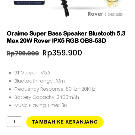
Oraimo Super Bass Speaker Bluetooth 5.3
Max 20W Rover IPX5 RGB OBS-53D
Harga
Harga
Rp
359.900
Rp
799.000
aslinya
saat
BT Version: V5.3
adalah:
ini
Bluetooth range : 10m
Rp799.000.
adalah:
Frequency Response: 80Hz—20KHz
Rp359.900.
Battery Capacity: 2400mAh
Music Playing Time: 13H
Kuantitas
TAMBAH KE KERANJANG
Oraimo
Super