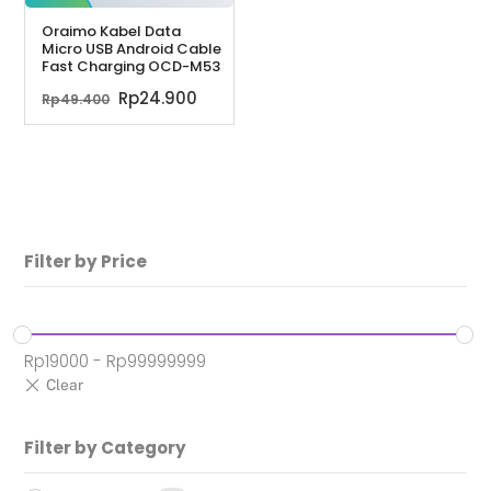
Oraimo Kabel Data
Micro USB Android Cable
Fast Charging OCD-M53
Harga
Harga
Rp
24.900
Rp
49.400
aslinya
saat
adalah:
ini
Rp49.400.
adalah:
Rp24.900.
Filter by Price
Rp
19000
-
Rp
99999999
Filter by Category