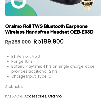
Oraimo Roll TWS Bluetooth Earphone
Wireless Handsfree Headset OEB-E03D
Harga
Harga
Rp
189.900
Rp
259.000
aslinya
saat
BT Version: V5.0
adalah:
ini
Range: 10m
Rp259.000.
adalah:
Battery Playtime: 4 hrs on single charge; case
provides additional 12 hrs
Rp189.900.
Charge Input: Type-C
Stok habis
Accessories
Oraimo
KATEGORI:
,