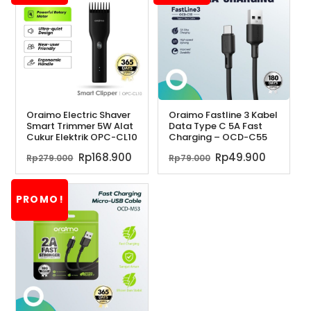
Oraimo Electric Shaver
Oraimo Fastline 3 Kabel
Smart Trimmer 5W Alat
Data Type C 5A Fast
Cukur Elektrik OPC-CL10
Charging – OCD-C55
Harga
Harga
Harga
Harga
Rp
168.900
Rp
49.900
Rp
279.000
Rp
79.000
aslinya
saat
aslinya
saat
adalah:
ini
adalah:
ini
PROMO!
Rp279.000.
adalah:
Rp79.000.
adalah:
Rp168.900.
Rp49.90